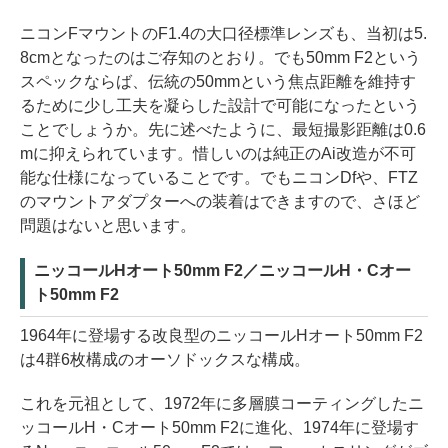
ニコンFマウントのF1.4の大口径標準レンズも、当初は5.
8cmとなったのはご存知のとおり。でも50mm F2という
スペックならば、伝統の50mmという焦点距離を維持す
るために少し工夫を凝らした設計で可能になったという
ことでしょうか。先に述べたように、最短撮影距離は0.6
mに抑えられています。惜しいのは純正のAi改造が不可
能な仕様になっていることです。でもニコンDfや、FTZ
のマウントアダプターへの装着はできますので、さほど
問題はないと思います。
ニッコールHオート50mm F2／ニッコールH・Cオー
ト50mm F2
1964年に登場する改良型のニッコールHオート50mm F2
は4群6枚構成のオーソドックスな構成。
これを元祖として、1972年に多層膜コーティングしたニ
ッコールH・Cオート50mm F2に進化、1974年に登場す