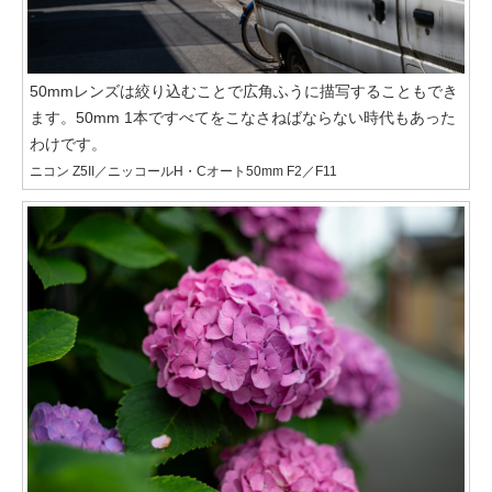
50mmレンズは絞り込むことで広角ふうに描写することもでき
ます。50mm 1本ですべてをこなさねばならない時代もあった
わけです。
ニコン Z5II／ニッコールH・Cオート50mm F2／F11