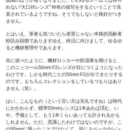
認識のほうが強くなりました。いわゆるズームでは得ら
れない“大口径レンズ” 特有の描写をするということで見
直されているようですね。そうでもしないと格好がつき
ません。
とはいえ、筆者も気づいたら老害じゃない本格的高齢者
秒読み段階でありますゆえ、終活に向けまして、ゆるゆ
ると機材整理中であります。
先に述べたように、機材ロッカーや防湿庫を開けると、
このニッコール50mm F2レンズが目につくようになった
わけです。しかも時代ごとの50mm F2が出てきたりする
のです。もちろんコレクションをしているつもりはあり
ません（笑）。
はい、こんなもの（という言い方は失礼ですね）は時代
にかかわらず、標準50mmレンズは1本あれば済む、い
や、予備として、もう1本くらいあっても許されるかも
しれません。ただ、意識したわけではないのですが、こ
の50mmに限ったことではなくて、同じスペックのレン