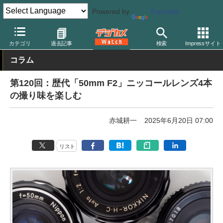
Powered by
Translate
デジカメ Watch
レンズ
交換レンズ
ニコン
カテゴリ
過去記事
検索
Impressサイト
コラム
第120回：歴代「50mm F2」ニッコールレンズ4本
の撮り味を楽しむ
赤城耕一
2025年6月20日 07:00
リスト