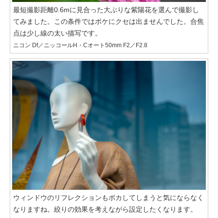
最短撮影距離0.6mに見合った大ぶりな紫陽花を選んで撮影し
てみました。この条件ではボケにクセは出ませんでした。合焦
点は少し線の太い描写です。
ニコン Df／ニッコールH・Cオート50mm F2／F2.8
ウィンドウのリフレクションもボカしてしまうと気にならなく
なりますね。絞りの効果を考えながら設定したくなります。