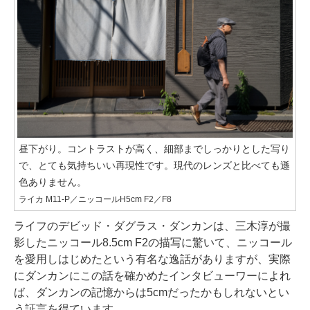
昼下がり。コントラストが高く、細部までしっかりとした写り
で、とても気持ちいい再現性です。現代のレンズと比べても遜
色ありません。
ライカ M11-P／ニッコールH5cm F2／F8
ライフのデビッド・ダグラス・ダンカンは、三木淳が撮
影したニッコール8.5cm F2の描写に驚いて、ニッコール
を愛用しはじめたという有名な逸話がありますが、実際
にダンカンにこの話を確かめたインタビューワーによれ
ば、ダンカンの記憶からは5cmだったかもしれないとい
う証言を得ています。