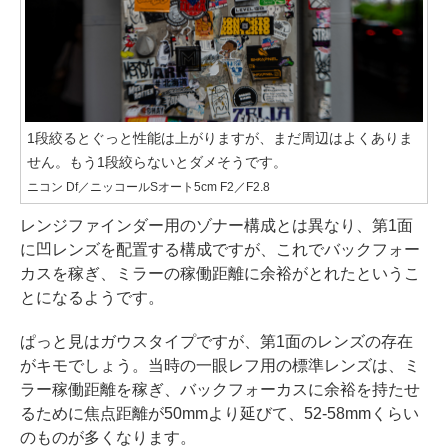
1段絞るとぐっと性能は上がりますが、まだ周辺はよくありま
せん。もう1段絞らないとダメそうです。
ニコン Df／ニッコールSオート5cm F2／F2.8
レンジファインダー用のゾナー構成とは異なり、第1面
に凹レンズを配置する構成ですが、これでバックフォー
カスを稼ぎ、ミラーの稼働距離に余裕がとれたというこ
とになるようです。
ぱっと見はガウスタイプですが、第1面のレンズの存在
がキモでしょう。当時の一眼レフ用の標準レンズは、ミ
ラー稼働距離を稼ぎ、バックフォーカスに余裕を持たせ
るために焦点距離が50mmより延びて、52-58mmくらい
のものが多くなります。