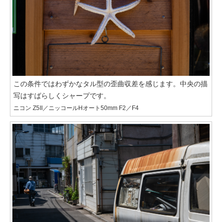
この条件ではわずかなタル型の歪曲収差を感じます。中央の描
写はすばらしくシャープです。
ニコン Z5II／ニッコールHオート50mm F2／F4