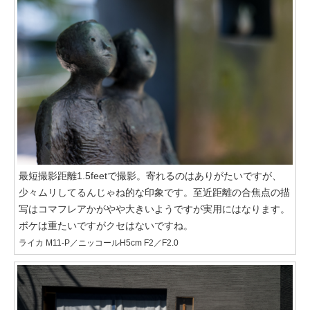
最短撮影距離1.5feetで撮影。寄れるのはありがたいですが、
少々ムリしてるんじゃね的な印象です。至近距離の合焦点の描
写はコマフレアかがやや大きいようですが実用にはなります。
ボケは重たいですがクセはないですね。
ライカ M11-P／ニッコールH5cm F2／F2.0