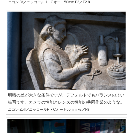
ニコン Df／ニッコールH・Cオート50mm F2／F2.8
明暗の差が大きな条件ですが、デフォルトでもバランスのよい
描写です。カメラの性能とレンズの性能の共同作業のような。
ニコン Z5II／ニッコールH・Cオート50mm F2／F8