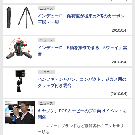
ニュース
インデューロ、耐荷重が従来比2倍のカーボン
三脚・一脚
(2010/6/4)
ニュース
インデューロ、5軸を操作できる「5ウェイ」雲
台
(2010/6/4)
ニュース
ハンファ・ジャパン、コンパクトデジカメ用の
クリップ付き雲台
(2010/6/4)
ニュース
キヤノン、EOSムービーのプロ向けイベントを
開催
～「ズノー」ブランドなど協賛各社のアクセサリ
ー類も