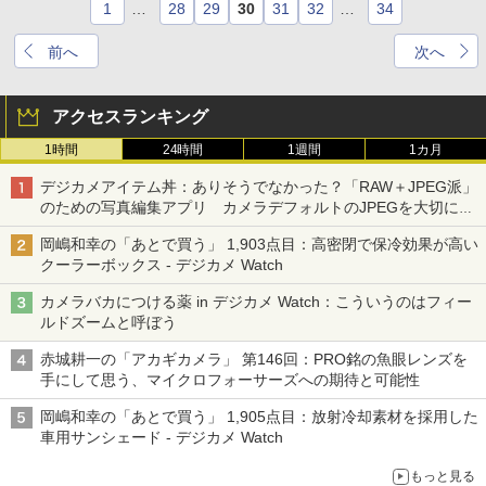
1
…
28
29
30
31
32
…
34
前へ
次へ
アクセスランキング
1時間
24時間
1週間
1カ月
デジカメアイテム丼：ありそうでなかった？「RAW＋JPEG派」
のための写真編集アプリ カメラデフォルトのJPEGを大切にす
る「Filmator」
岡嶋和幸の「あとで買う」 1,903点目：高密閉で保冷効果が高い
クーラーボックス - デジカメ Watch
カメラバカにつける薬 in デジカメ Watch：こういうのはフィー
ルドズームと呼ぼう
赤城耕一の「アカギカメラ」 第146回：PRO銘の魚眼レンズを
手にして思う、マイクロフォーサーズへの期待と可能性
岡嶋和幸の「あとで買う」 1,905点目：放射冷却素材を採用した
車用サンシェード - デジカメ Watch
もっと見る