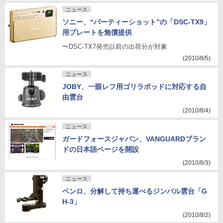
ニュース
ソニー、“パーティーショット”の「DSC-TX9」
用プレートを無償提供
〜DSC-TX7発売以前の出荷分が対象
(2010/8/5)
ニュース
JOBY、一眼レフ用ゴリラポッドに対応する自
由雲台
(2010/8/4)
ニュース
ガードフォースジャパン、VANGUARDブラン
ドの日本語ページを開設
(2010/8/3)
ニュース
ベンロ、分解して持ち運べるジンバル雲台「G
H-3」
(2010/8/2)