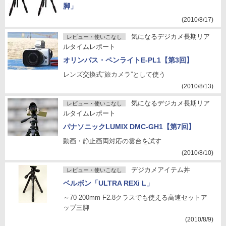
脚」
(2010/8/17)
気になるデジカメ長期リア
レビュー・使いこなし
ルタイムレポート
オリンパス・ペンライトE-PL1【第3回】
レンズ交換式“旅カメラ”として使う
(2010/8/13)
気になるデジカメ長期リア
レビュー・使いこなし
ルタイムレポート
パナソニックLUMIX DMC-GH1【第7回】
動画・静止画両対応の雲台を試す
(2010/8/10)
デジカメアイテム丼
レビュー・使いこなし
ベルボン「ULTRA REXi L」
～70-200mm F2.8クラスでも使える高速セットア
ップ三脚
(2010/8/9)