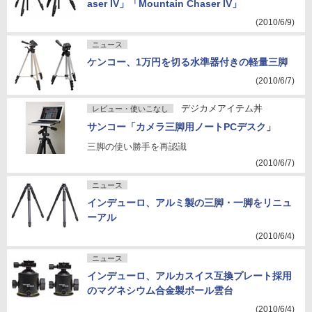
aser IV」「Mountain Chaser IV」
(2010/6/9)
ニュース
ケンコー、1万円を切る水準器付きの軽量三脚
(2010/6/7)
デジカメアイテム丼
レビュー・使いこなし
サンコー「カメラ三脚用ノートPCデスク」
三脚の使い勝手を再認識
(2010/6/7)
ニュース
インデューロ、アルミ製の三脚・一脚をリニュ
ーアル
(2010/6/4)
ニュース
インデューロ、アルカスイス互換プレート採用
のマグネシウム合金製ボール雲台
(2010/6/4)