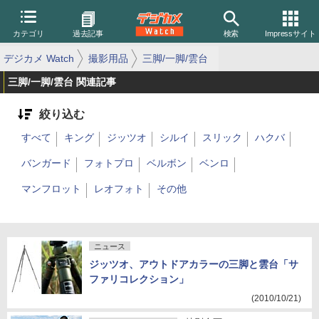
カテゴリ
過去記事
検索
Impressサイト
デジカメ Watch
撮影用品
三脚/一脚/雲台
三脚/一脚/雲台 関連記事
絞り込む
すべて
キング
ジッツオ
シルイ
スリック
ハクバ
バンガード
フォトプロ
ベルボン
ベンロ
マンフロット
レオフォト
その他
ニュース
ジッツオ、アウトドアカラーの三脚と雲台「サ
ファリコレクション」
(2010/10/21)