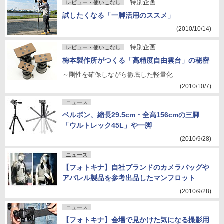
特別企画
レビュー・使いこなし
試したくなる「一脚活用のススメ」
(2010/10/14)
特別企画
レビュー・使いこなし
梅本製作所がつくる「高精度自由雲台」の秘密
～剛性を確保しながら徹底した軽量化
(2010/10/7)
ニュース
ベルボン、縮長29.5cm・全高156cmの三脚
「ウルトレック45L」や一脚
(2010/9/28)
ニュース
【フォトキナ】自社ブランドのカメラバッグや
アパレル製品を参考出品したマンフロット
(2010/9/28)
ニュース
【フォトキナ】会場で見かけた気になる撮影用