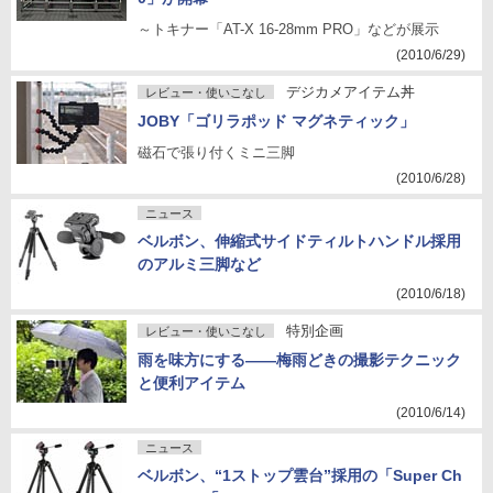
～トキナー「AT-X 16-28mm PRO」などが展示
(2010/6/29)
デジカメアイテム丼
レビュー・使いこなし
JOBY「ゴリラポッド マグネティック」
磁石で張り付くミニ三脚
(2010/6/28)
ニュース
ベルボン、伸縮式サイドティルトハンドル採用
のアルミ三脚など
(2010/6/18)
特別企画
レビュー・使いこなし
雨を味方にする――梅雨どきの撮影テクニック
と便利アイテム
(2010/6/14)
ニュース
ベルボン、“1ストップ雲台”採用の「Super Ch