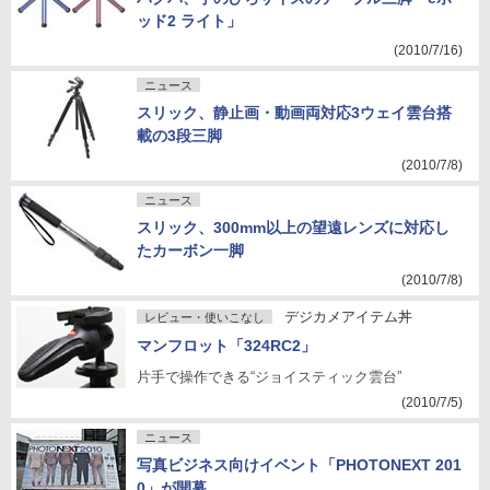
ッド2 ライト」
(2010/7/16)
ニュース
スリック、静止画・動画両対応3ウェイ雲台搭
載の3段三脚
(2010/7/8)
ニュース
スリック、300mm以上の望遠レンズに対応し
たカーボン一脚
(2010/7/8)
デジカメアイテム丼
レビュー・使いこなし
マンフロット「324RC2」
片手で操作できる“ジョイスティック雲台”
(2010/7/5)
ニュース
写真ビジネス向けイベント「PHOTONEXT 201
0」が開幕