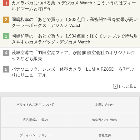
カメラバカにつける薬 in デジカメ Watch：こういうのはフィー
ルドズームと呼ぼう
岡嶋和幸の「あとで買う」 1,903点目：高密閉で保冷効果が高い
クーラーボックス - デジカメ Watch
岡嶋和幸の「あとで買う」 1,904点目：軽くてシンプルで持ち歩
きやすいカメラバッグ - デジカメ Watch
茨城空港で「羽田空港フェア」が開催 航空会社のオリジナルグ
ッズなども販売
パナソニック、レンズ一体型カメラ「LUMIX FZ85D」を7年ぶ
りにリニューアル
もっと見る
本サイトのご利用について
お問い合わせ
広告掲載のご案内
編集部へのご連絡
プライバシーポリシー
会社概要