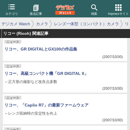
カテゴリ
過去記事
検索
Impressサイト
デジカメ Watch
カメラ
レンズ一体型（コンパクト）カメラ
リ
リコー (Ricoh) 関連記事
ニュース
リコー、GR DIGITALとGX100の作品集
(2007/10/30)
ニュース
リコー、高級コンパクト機「GR DIGITAL II」
～正方形の撮影など改良点多数
(2007/10/30)
ニュース
リコー、「Caplio R7」の最新ファームウェア
～レンズ収納時の安定性を向上
(2007/10/30)
ニュース