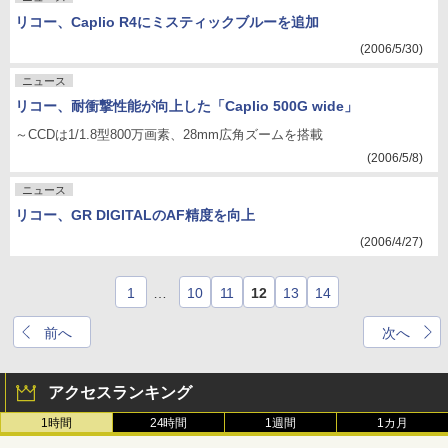
リコー、Caplio R4にミスティックブルーを追加
(2006/5/30)
ニュース
リコー、耐衝撃性能が向上した「Caplio 500G wide」
～CCDは1/1.8型800万画素、28mm広角ズームを搭載
(2006/5/8)
ニュース
リコー、GR DIGITALのAF精度を向上
(2006/4/27)
1
…
10
11
12
13
14
前へ
次へ
アクセスランキング
1時間
24時間
1週間
1カ月