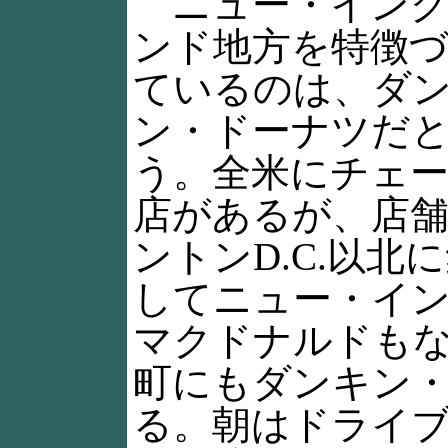
ニュー・イング
ンド地方を特徴
ているのは、ダ
ン・ドーナツだ
う。全米にチェ
店があるが、店
ントンD.C.以北
してニュー・イ
マクドナルドも
町にもダンキン
る。朝はドライ