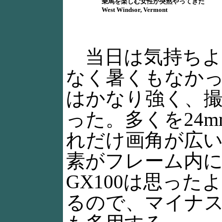
乗馬を楽しむ女性が突然やってきた
West Windsor, Vermont
当日は気持ちよ
なく暑くもなか
はかなり強く、
った。多くを24
れだけ画角が広
素がフレーム内
GX100は思った
るので、マイナ