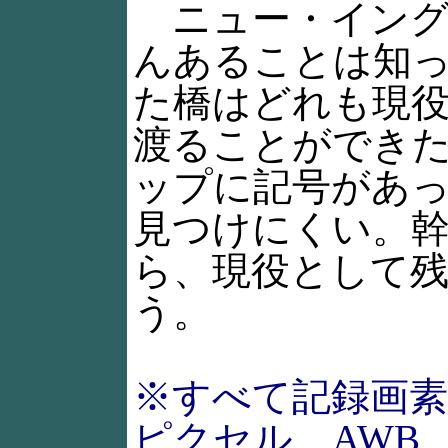
ニュー・イング
んあることは知
た橋はどれも現
渡ることができ
ップに記号があ
見つけにくい。
ら、現役として
う。
※すべて記録画素数は3
ピクセル、AWB、