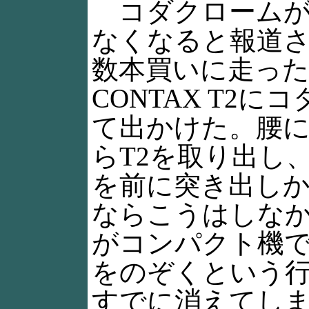
コダクロームが
なくなると報道
数本買いに走っ
CONTAX T2
て出かけた。腰
らT2を取り出し
を前に突き出し
ならこうはしな
がコンパクト機
をのぞくという
すでに消えてし