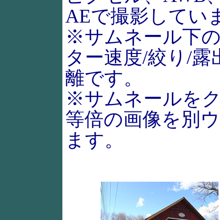
AEで撮影してい
※サムネール下
ター速度/絞り/露
離です。
※サムネールを
等倍の画像を別
ます。