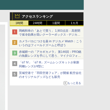
アクセスランキング
1時間
24時間
1週間
1カ月
岡嶋和幸の「あとで買う」 1,903点目：高密閉
で保冷効果が高いクーラーボックス - デジカメ
Watch
カメラバカにつける薬 in デジカメ Watch：こう
いうのはフィールドズームと呼ぼう
赤城耕一の「アカギカメラ」 第146回：PRO銘
の魚眼レンズを手にして思う、マイクロフォー
サーズへの期待と可能性
「α7 IV」「α7 III」ズームレンズキットが刷新
同梱レンズがII型に
茨城空港で「羽田空港フェア」が開催 航空会社
のオリジナルグッズなども販売
もっと見る