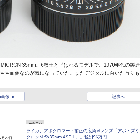
ICRON 35mm。6枚玉と呼ばれるモデルで、1970年代の製造
作がやや面倒なのが気になっていた。またデジタルに向いた写りも
の画像
記事へ
ニュース
ライカ、アポクロマート補正の広角Mレンズ「アポ・ズミ
クロンM f2/35mm ASPH.」。税別96万円
年7月22日