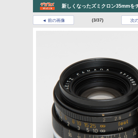
新しくなったズミクロン35mmを
(3/37)
前の画像
次