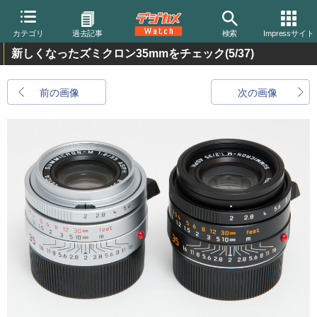
カテゴリ
過去記事
検索
Impressサイト
新しくなったズミクロン35mmをチェック
(5/37)
前の画像
次の画像