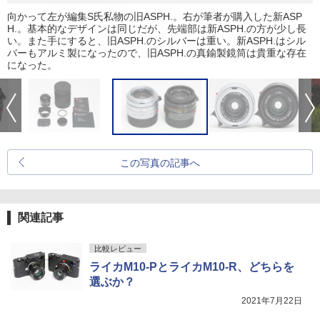
向かって左が編集S氏私物の旧ASPH.。右が筆者が購入した新ASP
H.。基本的なデザインは同じだが、先端部は新ASPH.の方が少し長
い。また手にすると、旧ASPH.のシルバーは重い。新ASPH.はシル
バーもアルミ製になったので、旧ASPH.の真鍮製鏡筒は貴重な存在
になった。
この写真の記事へ
関連記事
比較レビュー
ライカM10-PとライカM10-R、どちらを
選ぶか？
2021年7月22日