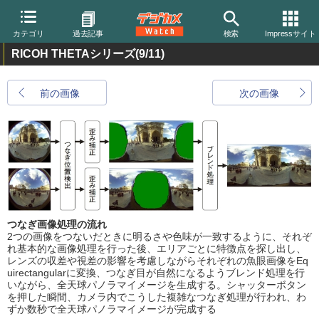
カテゴリ
過去記事
検索
Impressサイト
RICOH THETAシリーズ
(9/11)
前の画像
次の画像
つなぎ画像処理の流れ
2つの画像をつないだときに明るさや色味が一致するように、それぞ
れ基本的な画像処理を行った後、エリアごとに特徴点を探し出し、
レンズの収差や視差の影響を考慮しながらそれぞれの魚眼画像をEq
uirectangularに変換、つなぎ目が自然になるようブレンド処理を行
いながら、全天球パノラマイメージを生成する。シャッターボタン
を押した瞬間、カメラ内でこうした複雑なつなぎ処理が行われ、わ
ずか数秒で全天球パノラマイメージが完成する