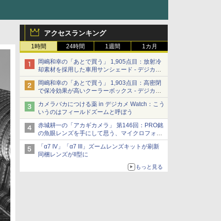
アクセスランキング
1時間
24時間
1週間
1カ月
岡嶋和幸の「あとで買う」 1,905点目：放射冷
却素材を採用した車用サンシェード - デジカメ
Watch
岡嶋和幸の「あとで買う」 1,903点目：高密閉
で保冷効果が高いクーラーボックス - デジカメ
Watch
カメラバカにつける薬 in デジカメ Watch：こう
いうのはフィールドズームと呼ぼう
赤城耕一の「アカギカメラ」 第146回：PRO銘
の魚眼レンズを手にして思う、マイクロフォー
サーズへの期待と可能性
「α7 IV」「α7 III」ズームレンズキットが刷新
同梱レンズがII型に
もっと見る