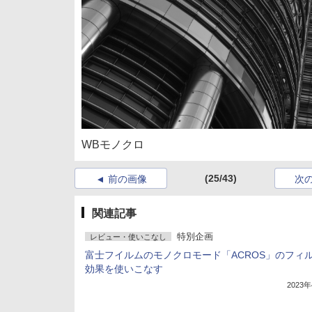
WBモノクロ
(25/43)
前の画像
次
関連記事
特別企画
レビュー・使いこなし
富士フイルムのモノクロモード「ACROS」のフィ
効果を使いこなす
2023