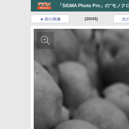
「SIGMA Photo Pro」の“モ
(20/43)
前の画像
次