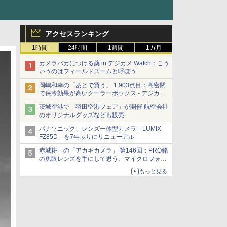
アクセスランキング
1時間
24時間
1週間
1カ月
カメラバカにつける薬 in デジカメ Watch：こう
いうのはフィールドズームと呼ぼう
岡嶋和幸の「あとで買う」 1,903点目：高密閉
で保冷効果が高いクーラーボックス - デジカメ
Watch
茨城空港で「羽田空港フェア」が開催 航空会社
のオリジナルグッズなども販売
パナソニック、レンズ一体型カメラ「LUMIX
FZ85D」を7年ぶりにリニューアル
赤城耕一の「アカギカメラ」 第146回：PRO銘
の魚眼レンズを手にして思う、マイクロフォー
サーズへの期待と可能性
もっと見る