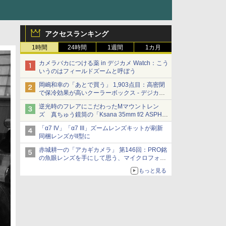
アクセスランキング
1時間
24時間
1週間
1カ月
カメラバカにつける薬 in デジカメ Watch：こう
いうのはフィールドズームと呼ぼう
岡嶋和幸の「あとで買う」 1,903点目：高密閉
で保冷効果が高いクーラーボックス - デジカメ
Watch
逆光時のフレアにこだわったMマウントレン
ズ 真ちゅう鏡筒の「Ksana 35mm f/2 ASPH.
シルバークローム」
「α7 IV」「α7 III」ズームレンズキットが刷新
同梱レンズがII型に
赤城耕一の「アカギカメラ」 第146回：PRO銘
の魚眼レンズを手にして思う、マイクロフォー
サーズへの期待と可能性
もっと見る