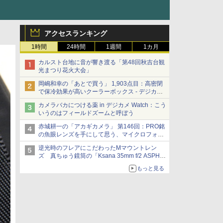
アクセスランキング
1時間
24時間
1週間
1カ月
カルスト台地に音が響き渡る「第48回秋吉台観
光まつり花火大会」
岡嶋和幸の「あとで買う」 1,903点目：高密閉
で保冷効果が高いクーラーボックス - デジカメ
Watch
カメラバカにつける薬 in デジカメ Watch：こう
いうのはフィールドズームと呼ぼう
赤城耕一の「アカギカメラ」 第146回：PRO銘
の魚眼レンズを手にして思う、マイクロフォー
サーズへの期待と可能性
逆光時のフレアにこだわったMマウントレン
ズ 真ちゅう鏡筒の「Ksana 35mm f/2 ASPH.
シルバークローム」
もっと見る