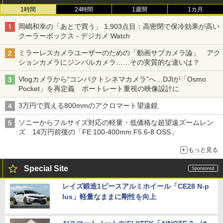
1時間
24時間
1週間
1カ月
岡嶋和幸の「あとで買う」 1,903点目：高密閉で保冷効果が高い
クーラーボックス - デジカメ Watch
ミラーレスカメラユーザーのための「動画サブカメラ論」 アク
ションカメラにジンバルカメラ……その実質的な違いは？
Vlogカメラから“コンパクトシネマカメラ”へ…DJIが「Osmo
Pocket」を再定義 ポートレート重視の映像設計に
3万円で買える800mmのアクロマート望遠鏡
ソニーからフルサイズ対応の軽量・低価格な超望遠ズームレン
ズ 14万円前後の「FE 100-400mm F5.6-8 OSS」
もっと見る
Special Site
レイズ鍛造1ピースアルミホイール「CE28 N-p
lus」軽量なままに剛性を向上