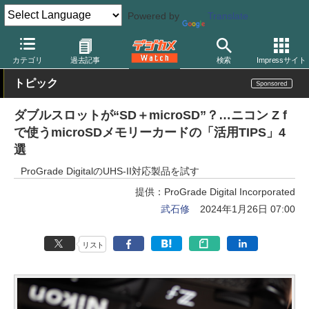
Powered by
Translate
デジカメ Watch
撮影用品
記録メディア/カードリーダー
ProGra
カテゴリ
過去記事
検索
Impressサイト
トピック
ダブルスロットが“SD＋microSD”？…ニコン Z f
で使うmicroSDメモリーカードの「活用TIPS」4
選
ProGrade DigitalのUHS-II対応製品を試す
提供：
ProGrade Digital Incorporated
武石修
2024年1月26日 07:00
リスト