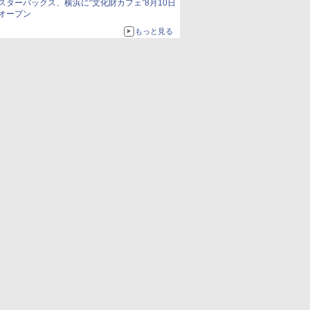
スターバックス、横浜に“文化財カフェ”8月10日
オープン
もっと見る