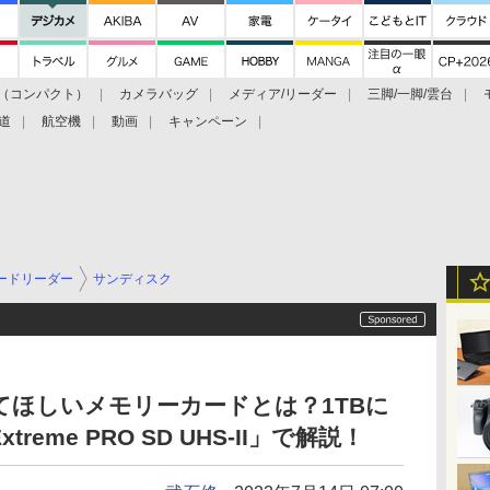
（コンパクト）
カメラバッグ
メディア/リーダー
三脚/一脚/雲台
道
航空機
動画
キャンペーン
ードリーダー
サンディスク
ってほしいメモリーカードとは？1TBに
treme PRO SD UHS-II」で解説！