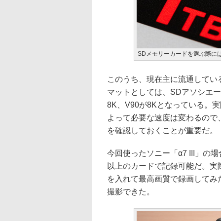
SDメモリーカードを選ぶ際に
このうち、現在主に流通しているの
マットとしては、SDアソシエーシ
8K、V90が8Kとなっている
よって必要な速度は変わるので
を確認しておくことが重要だ。
今回使ったソニー「α7 III」の場合
以上のカードで記録可能だ。実際、「San
を入れて最高画質で録画してみ
撮影できた。