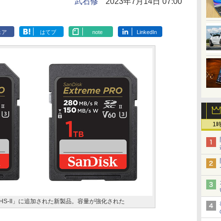
武石修
2023年7月14日 07:00
ェア
はてブ
note
LinkedIn
1
O SD UHS-II」に追加された新製品。容量が強化された