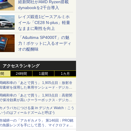
経新聞社がAMD Ryzen搭載
dynabookを2千台導入
レイズ鍛造1ピースアルミホ
イール「CE28 N-plus」軽量
なままに剛性を向上
「A&ultima SP4000T」の魅
力！ポケットに入るオーディ
オの醍醐味
アクセスランキング
時間
24時間
1週間
1カ月
岡嶋和幸の「あとで買う」 1,905点目：放射冷
却素材を採用した車用サンシェード - デジカメ
Watch
岡嶋和幸の「あとで買う」 1,903点目：高密閉
で保冷効果が高いクーラーボックス - デジカメ
Watch
カメラバカにつける薬 in デジカメ Watch：こう
いうのはフィールドズームと呼ぼう
赤城耕一の「アカギカメラ」 第146回：PRO銘
の魚眼レンズを手にして思う、マイクロフォー
サーズへの期待と可能性