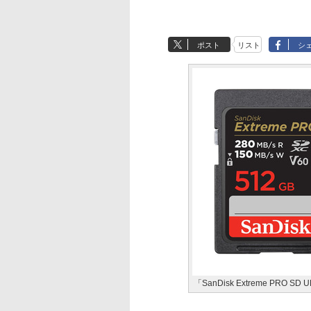
ポスト
リスト
シ
「SanDisk Extreme PR