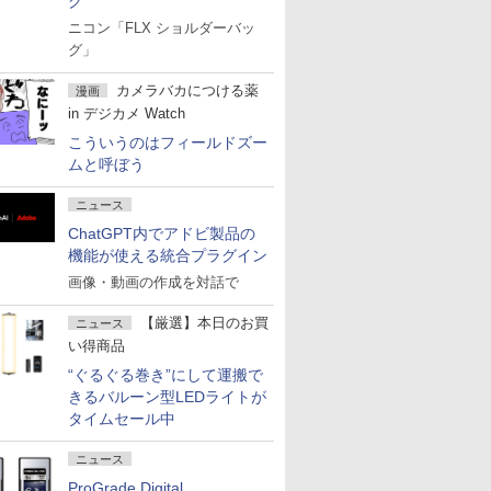
グ
ニコン「FLX ショルダーバッ
グ」
カメラバカにつける薬
漫画
in デジカメ Watch
こういうのはフィールドズー
ムと呼ぼう
ニュース
ChatGPT内でアドビ製品の
機能が使える統合プラグイン
画像・動画の作成を対話で
【厳選】本日のお買
ニュース
い得商品
“ぐるぐる巻き”にして運搬で
きるバルーン型LEDライトが
タイムセール中
ニュース
ProGrade Digital、