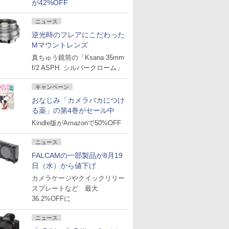
が42%OFF
ニュース
逆光時のフレアにこだわった
Mマウントレンズ
真ちゅう鏡筒の「Ksana 35mm
f/2 ASPH. シルバークローム」
キャンペーン
おなじみ「カメラバカにつけ
る薬」の第4巻がセール中
Kindle版がAmazonで50%OFF
ニュース
FALCAMの一部製品が8月19
日（水）から値下げ
カメラケージやクイックリリー
スプレートなど 最大
36.2%OFFに
ニュース