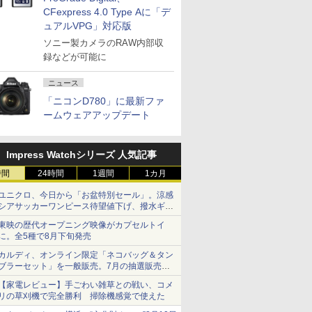
CFexpress 4.0 Type Aに「デ
ュアルVPG」対応版
ソニー製カメラのRAW内部収
録などが可能に
ニュース
「ニコンD780」に最新ファ
ームウェアアップデート
Impress Watchシリーズ 人気記事
時間
24時間
1週間
1カ月
ユニクロ、今日から「お盆特別セール」。涼感
シアサッカーワンピース待望値下げ、撥水ギア
ショーツは1990円に
東映の歴代オープニング映像がカプセルトイ
に。全5種で8月下旬発売
カルディ、オンライン限定「ネコバッグ＆タン
ブラーセット」を一般販売。7月の抽選販売の
当選無効分
【家電レビュー】手ごわい雑草との戦い、コメ
リの草刈機で完全勝利 掃除機感覚で使えた