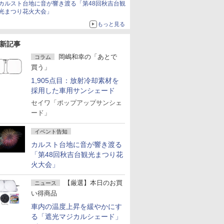
カルスト台地に音が響き渡る「第48回秋吉台観
光まつり花火大会」
もっと見る
新記事
岡嶋和幸の「あとで
コラム
買う」
1,905点目：放射冷却素材を
採用した車用サンシェード
セイワ「ポップアップサンシェ
ード」
イベント告知
カルスト台地に音が響き渡る
「第48回秋吉台観光まつり花
火大会」
【厳選】本日のお買
ニュース
い得商品
車内の温度上昇を緩やかにす
る「遮光マジカルシェード」