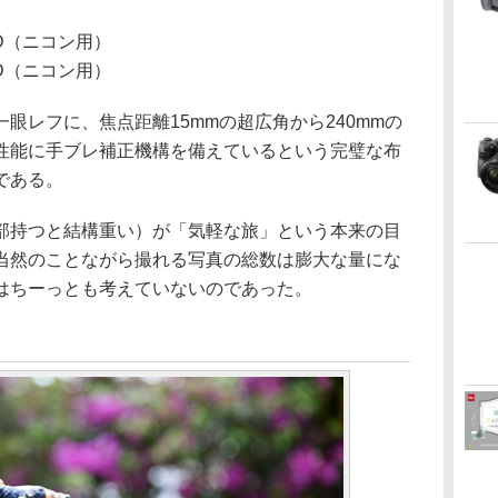
 USD（ニコン用）
 USD（ニコン用）
眼レフに、焦点距離15mmの超広角から240mmの
性能に手ブレ補正機構を備えているという完璧な布
である。
部持つと結構重い）が「気軽な旅」という本来の目
当然のことながら撮れる写真の総数は膨大な量にな
はちーっとも考えていないのであった。