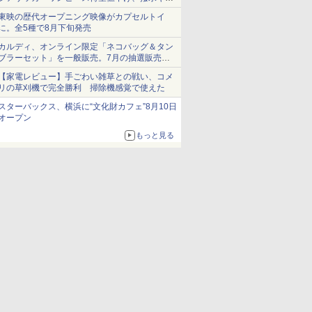
ショーツは1990円に
東映の歴代オープニング映像がカプセルトイ
に。全5種で8月下旬発売
カルディ、オンライン限定「ネコバッグ＆タン
ブラーセット」を一般販売。7月の抽選販売の
当選無効分
【家電レビュー】手ごわい雑草との戦い、コメ
リの草刈機で完全勝利 掃除機感覚で使えた
スターバックス、横浜に“文化財カフェ”8月10日
オープン
もっと見る