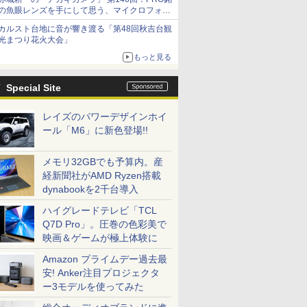
の魚眼レンズを手にして思う、マイクロフォー
サーズへの期待と可能性
カルスト台地に音が響き渡る「第48回秋吉台観
光まつり花火大会」
もっと見る
Special Site
レイズのパワーデザインホイ
ール「M6」に新色登場!!
メモリ32GBでも予算内。産
経新聞社がAMD Ryzen搭載
dynabookを2千台導入
ハイグレードテレビ「TCL
Q7D Pro」。圧巻の色彩美で
映画＆ゲームが極上体験に
Amazon プライムデー過去最
安! Anker注目プロジェクタ
ー3モデルを使ってみた