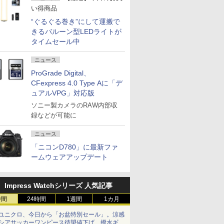
い得商品
“ぐるぐる巻き”にして運搬で
きるバルーン型LEDライトが
タイムセール中
ニュース
ProGrade Digital、
CFexpress 4.0 Type Aに「デ
ュアルVPG」対応版
ソニー製カメラのRAW内部収
録などが可能に
ニュース
「ニコンD780」に最新ファ
ームウェアアップデート
Impress Watchシリーズ 人気記事
時間
24時間
1週間
1カ月
ユニクロ、今日から「お盆特別セール」。涼感
シアサッカーワンピース待望値下げ、撥水ギア