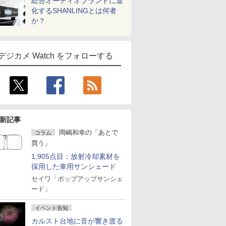
総合オーディオブランドに進
化するSHANLINGとは何者
か？
デジカメ Watch をフォローする
新記事
岡嶋和幸の「あとで
コラム
買う」
1,905点目：放射冷却素材を
採用した車用サンシェード
セイワ「ポップアップサンシェ
ード」
イベント告知
カルスト台地に音が響き渡る