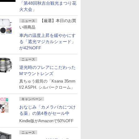
「第48回秋吉台観光まつり花
火大会」
【厳選】本日のお買
ニュース
い得商品
車内の温度上昇を緩やかにす
る「遮光マジカルシェード」
が42%OFF
ニュース
逆光時のフレアにこだわった
Mマウントレンズ
真ちゅう鏡筒の「Ksana 35mm
f/2 ASPH. シルバークローム」
キャンペーン
おなじみ「カメラバカにつけ
る薬」の第4巻がセール中
Kindle版がAmazonで50%OFF
ニュース