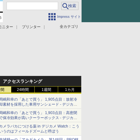
Impress サイト
全カテゴリ
モニター
プリンター
アクセスランキング
時間
24時間
1週間
1カ月
岡嶋和幸の「あとで買う」 1,905点目：放射冷
却素材を採用した車用サンシェード - デジカメ
Watch
岡嶋和幸の「あとで買う」 1,903点目：高密閉
で保冷効果が高いクーラーボックス - デジカメ
Watch
カメラバカにつける薬 in デジカメ Watch：こう
いうのはフィールドズームと呼ぼう
赤城耕一の「アカギカメラ」 第146回：PRO銘