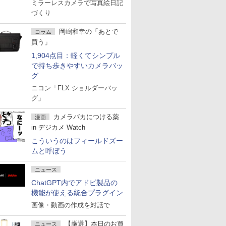
ミラーレスカメラで写真絵日記
づくり
岡嶋和幸の「あとで
コラム
買う」
1,904点目：軽くてシンプル
で持ち歩きやすいカメラバッ
グ
ニコン「FLX ショルダーバッ
グ」
カメラバカにつける薬
漫画
in デジカメ Watch
こういうのはフィールドズー
ムと呼ぼう
ニュース
ChatGPT内でアドビ製品の
機能が使える統合プラグイン
画像・動画の作成を対話で
【厳選】本日のお買
ニュース