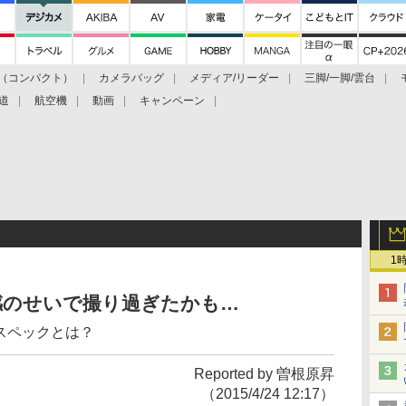
（コンパクト）
カメラバッグ
メディア/リーダー
三脚/一脚/雲台
道
航空機
動画
キャンペーン
1
感のせいで撮り過ぎたかも…
Cスペックとは？
Reported by 曽根原昇
（2015/4/24 12:17）