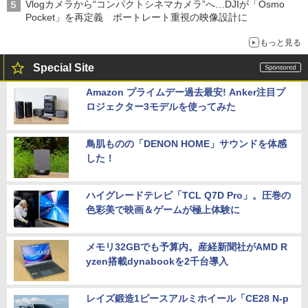
Vlogカメラから“コンパクトシネマカメラ”へ…DJIが「Osmo
Pocket」を再定義 ポートレート重視の映像設計に
もっと見る
Special Site
Amazon プライムデー過去最安! Anker注目プ
ロジェクター3モデルを使ってみた
鳥肌ものの「DENON HOME」サウンドを体感
した！
ハイグレードテレビ「TCL Q7D Pro」。圧巻の
色彩美で映画＆ゲームが極上体験に
メモリ32GBでも予算内。産経新聞社がAMD R
yzen搭載dynabookを2千台導入
レイズ鍛造1ピースアルミホイール「CE28 N-p