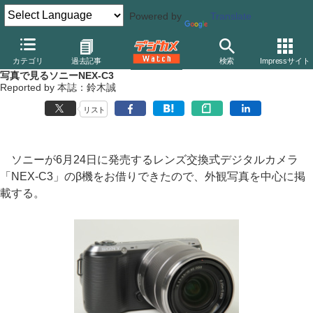
Powered by
Translate
デジカメ Watch
カメラ
ミラーレスカメラ
ソニー
カテゴリ
過去記事
検索
Impressサイト
写真で見るソニーNEX-C3
Reported by 本誌：鈴木誠
リスト
ソニーが6月24日に発売するレンズ交換式デジタルカメラ
「NEX-C3」のβ機をお借りできたので、外観写真を中心に掲
載する。