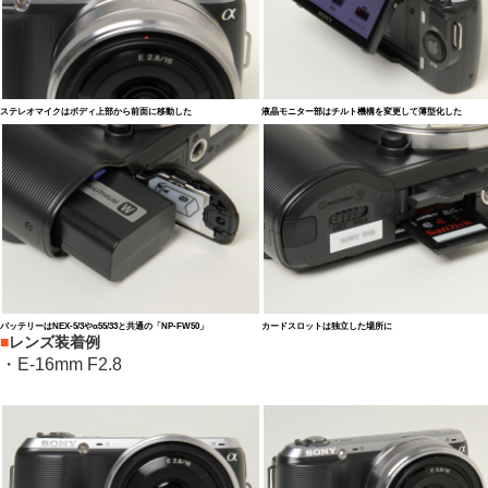
ステレオマイクはボディ上部から前面に移動した
液晶モニター部はチルト機構を変更して薄型化した
バッテリーはNEX-5/3やα55/33と共通の「NP-FW50」
カードスロットは独立した場所に
■
レンズ装着例
・E-16mm F2.8