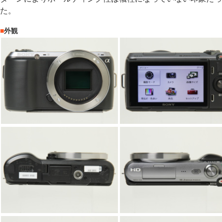
た。
■
外観