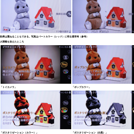
効果は重ねることもできる。写真はパートカラー（レッド）に明る
通常時（参考）
さ調整を加えたところ
「トイカメラ」
「ポップカラー」
「ポスタリゼーション（カラー）」
「ポスタリゼーション（白黒）」