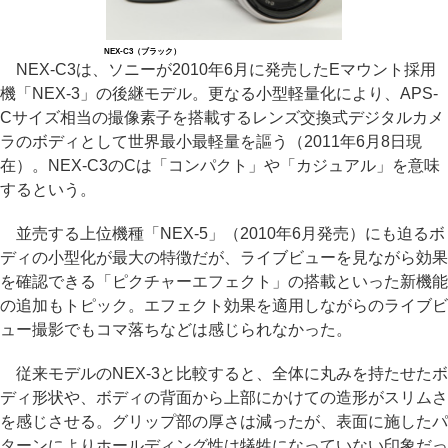
NEX-C3（ブラック）
NEX-C3は、ソニーが2010年6月に発売したEマウント採用
機「NEX-3」の後継モデル。更なる小型軽量化により、APS-
Cサイズ相当の撮像素子を搭載するレンズ交換式デジタルカメ
ラのボディとして世界最小最軽量を謳う（2011年6月8日現
在）。NEX-C3のCは「コンパクト」や「カジュアル」を意味
するという。
並売する上位機種「NEX-5」（2010年6月発売）にも迫るボ
ディの小型化が最大の特徴だが、ライブビューを見ながら効果
を確認できる「ピクチャーエフェクト」の搭載といった新機能
の追加もトピック。エフェクト効果を適用しながらのライブビ
ュー撮影でもコマ落ちなどは感じられなかった。
従来モデルのNEX-3と比較すると、全体に丸みを持たせたボ
ディ形状や、ボディの背面から上部にかけての造形がスリムさ
を感じさせる。グリップ部の厚さは減ったが、表面に施したパ
ターンによりホールディング性は犠牲になっていない印象だっ