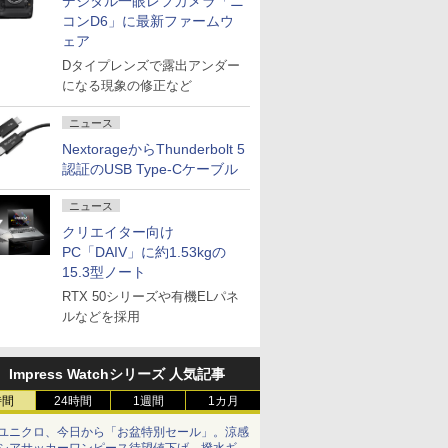
デジタル一眼レフカメラ「ニ
コンD6」に最新ファームウ
ェア
Dタイプレンズで露出アンダー
になる現象の修正など
ニュース
NextorageからThunderbolt 5
認証のUSB Type-Cケーブル
ニュース
クリエイター向け
PC「DAIV」に約1.53kgの
15.3型ノート
RTX 50シリーズや有機ELパネ
ルなどを採用
Impress Watchシリーズ 人気記事
時間
24時間
1週間
1カ月
ユニクロ、今日から「お盆特別セール」。涼感