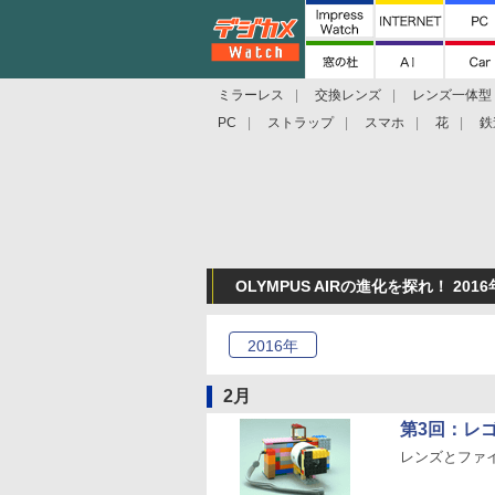
ミラーレス
交換レンズ
レンズ一体型
PC
ストラップ
スマホ
花
鉄
OLYMPUS AIRの進化を探れ！ 201
2016
年
2月
第3回：レ
レンズとファイ