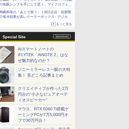
の魚眼レンズを手にして思う、マイクロフォー
サーズへの期待と可能性
岡嶋和幸の「あとで買う」 1,903点目：高密閉
で保冷効果が高いクーラーボックス - デジカメ
Watch
もっと見る
Special Site
AIスマートノートの
iFLYTEK「AINOTE 2」はな
ぜ魅力的なのか？
ソニーミラーレス一眼の大特
集！ 見どころ記事まとめ
クリエイティブが作った2万
円台の“小さなピュアオーデ
ィオスピーカー”
マウス、RTX 5060 Ti搭載ゲ
ーミングPCが7万5,000円オ
フで30万円台！