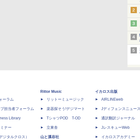
Rittor Music
イカロス出版
dフォーラム
リットーミュージック
AIRLINEweb
ップ担当者フォーラム
楽器探そう!デジマート
Jディフェンスニュー
ness Library
TシャツPOD T-OD
通訳翻訳ジャーナル
セミナー
立東舎
JレスキューWeb
 X（デジタルクロス）
山と溪谷社
イカロスアカデミー