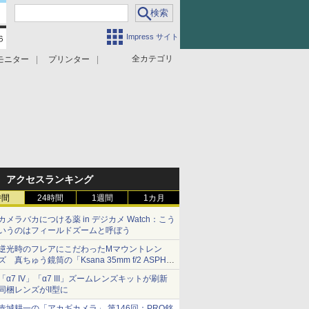
Impress サイト
全カテゴリ
モニター
プリンター
アクセスランキング
時間
24時間
1週間
1カ月
カメラバカにつける薬 in デジカメ Watch：こう
いうのはフィールドズームと呼ぼう
逆光時のフレアにこだわったMマウントレン
ズ 真ちゅう鏡筒の「Ksana 35mm f/2 ASPH.
シルバークローム」
「α7 IV」「α7 III」ズームレンズキットが刷新
同梱レンズがII型に
赤城耕一の「アカギカメラ」 第146回：PRO銘