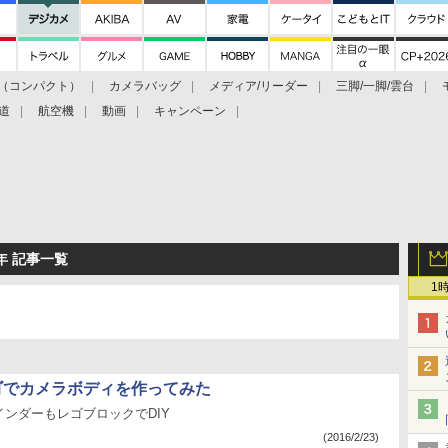
（コンパクト）
カメラバッグ
メディア/リーダー
三脚/一脚/雲台
道
航空機
動画
キャンペーン
6年 記事一覧
1
ゴでカメラボディを作ってみた
ンダーもレゴブロックでDIY
(2016/2/23)