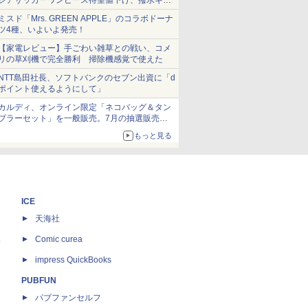
シアサッカーワンピース待望値下げ、撥水ギア
ショーツは1990円に
ミスド「Mrs. GREEN APPLE」のコラボドーナ
ツ4種、いよいよ発売！
【家電レビュー】手ごわい雑草との戦い、コメ
リの草刈機で完全勝利 掃除機感覚で使えた
NTT島田社長、ソフトバンクのセブン出資に「d
ポイント使えるようにして」
カルディ、オンライン限定「ネコバッグ＆タン
ブラーセット」を一般販売。7月の抽選販売の
当選無効分
もっと見る
ICE
天海社
ス
Comic curea
impress QuickBooks
PUBFUN
パブファンセルフ