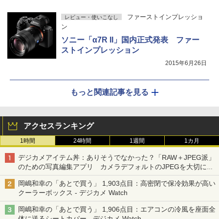
ファーストインプレッショ
レビュー・使いこなし
ン
ソニー「α7R II」国内正式発表 ファー
ストインプレッション
2015年6月26日
もっと関連記事を見る
アクセスランキング
1時間
24時間
1週間
1カ月
デジカメアイテム丼：ありそうでなかった？「RAW＋JPEG派」
のための写真編集アプリ カメラデフォルトのJPEGを大切にす
る「Filmator」
岡嶋和幸の「あとで買う」 1,903点目：高密閉で保冷効果が高い
クーラーボックス - デジカメ Watch
岡嶋和幸の「あとで買う」 1,906点目：エアコンの冷風を座面全
体に送るシートカバー - デジカメ Watch