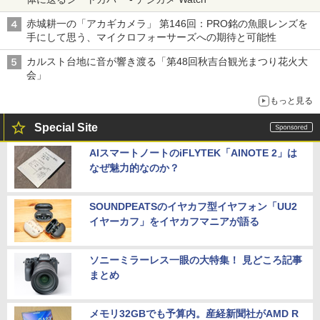
赤城耕一の「アカギカメラ」 第146回：PRO銘の魚眼レンズを
手にして思う、マイクロフォーサーズへの期待と可能性
カルスト台地に音が響き渡る「第48回秋吉台観光まつり花火大
会」
もっと見る
Special Site
AIスマートノートのiFLYTEK「AINOTE 2」は
なぜ魅力的なのか？
SOUNDPEATSのイヤカフ型イヤフォン「UU2
イヤーカフ」をイヤカフマニアが語る
ソニーミラーレス一眼の大特集！ 見どころ記事
まとめ
メモリ32GBでも予算内。産経新聞社がAMD R