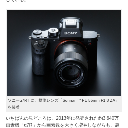
ソニーα7R IIに、標準レンズ「Sonnar T* FE 55mm F1.8 ZA」
を装着
いちばんの見どころは、2013年に発売された約3,640万
画素機「α7R」から画素数を大きく増やしながらも、裏