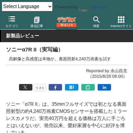
Powered by
Translate
デジカメ Watch
カメラ
ミラーレスカメラ
ソニー
カテゴリ
過去記事
検索
Impressサイト
新製品レビュー
ソニーα7R II（実写編）
高解像と高感度は本物か、裏面照射4,240万画素を試す
Reported by 永山昌克
（2015/8/28 08:00）
リスト
ソニー「α7R II」は、35mmフルサイズでは初となる裏面
照射型の約4,240万画素CMOSセンサーを搭載したミラー
レスカメラだ。実売40万円を超える価格は万人に手ごろ
とはいえないが、発売以来、愛好家層を中心に好評を博
している。