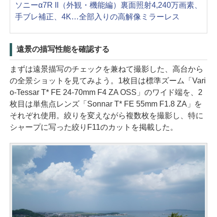
ソニーα7R II（外観・機能編）裏面照射4,240万画素、
手ブレ補正、4K…全部入りの高解像ミラーレス
遠景の描写性能を確認する
まずは遠景描写のチェックを兼ねて撮影した、高台から
の全景ショットを見てみよう。1枚目は標準ズーム「Vari
o-Tessar T* FE 24-70mm F4 ZA OSS」のワイド端を、2
枚目は単焦点レンズ「Sonnar T* FE 55mm F1.8 ZA」を
それぞれ使用。絞りを変えながら複数枚を撮影し、特に
シャープに写った絞りF11のカットを掲載した。