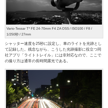
Vario-Tessar T* FE 24-70mm F4 ZA OSS / ISO100 / F8 /
1/250秒 / 27mm
シャッター速度を25秒に設定し、車のライトを光跡とし
て記録した。残念ながら、こうした光跡撮影に役立つ同
社アプリ「ライトトレイル」には非対応なので、ここで
の撮り方は通常の長時間露光である。