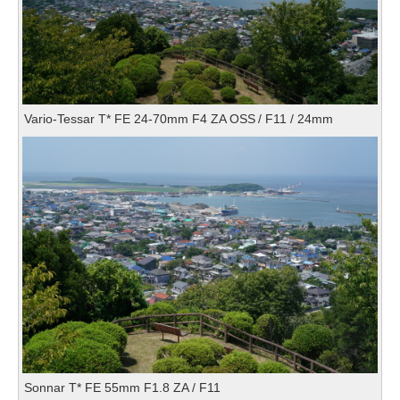
Vario-Tessar T* FE 24-70mm F4 ZA OSS / F11 / 24mm
Sonnar T* FE 55mm F1.8 ZA / F11