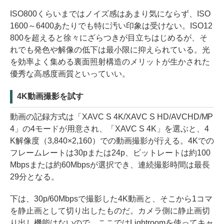
ISO800くらいまではノイズ感はあまり気にならず、ISO
1600～6400あたりでも特に汚い印象は受けない。ISO12
800を超えると徐々にざらつきが目立ちはじめるが、そ
れでも発色や解像の低下は最小限に抑えられている。光
を効率よく集める裏面照射構造のメリットが生かされた
優秀な高感度画質といっていい。
4K動画撮影を試す
動画の記録方式は「XAVC S 4K/XAVC S HD/AVCHD/MP
4」の4モードが用意され、「XAVC S 4K」を選ぶと、4
K解像度（3,840×2,160）での動画撮影が行える。4Kでの
フレームレートは30pまたは24p、ビットレートは約100
Mbpsまたは約60Mbpsが選択でき、連続撮影時間は最長
29分となる。
下は、30p/60Mbpsで撮影した4K動画と、そこから1コマ
を静止画として切り出したものだ。カメラ側に静止画切
り出し機能はないので、ここではLightroomを使ってキャ