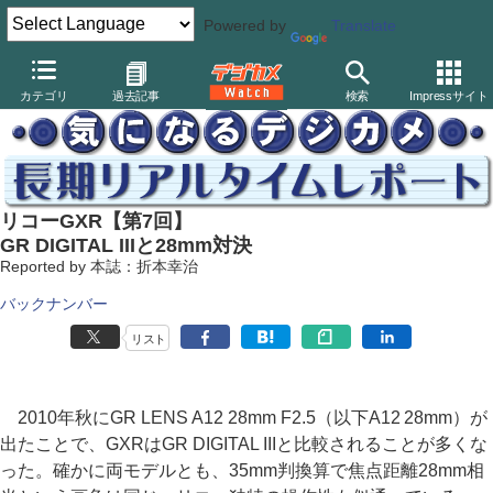
Powered by
Translate
デジカメ Watch
カメラ
ミラーレスカメラ
その他
カテゴリ
過去記事
検索
Impressサイト
リコーGXR【第7回】
GR DIGITAL IIIと28mm対決
Reported by 本誌：折本幸治
バックナンバー
リスト
2010年秋にGR LENS A12 28mm F2.5（以下A12 28mm）が
出たことで、GXRはGR DIGITAL IIIと比較されることが多くな
った。確かに両モデルとも、35mm判換算で焦点距離28mm相