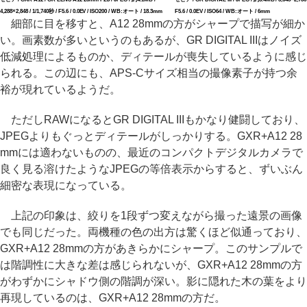
4,288×2,848 / 1/1,740秒 / F5.6 / 0.0EV / ISO200 / WB:オート / 18.3mm
F5.6 / 0.0EV / ISO64 / WB:オート / 6mm
細部に目を移すと、A12 28mmの方がシャープで描写が細か
い。画素数が多いというのもあるが、GR DIGITAL IIIはノイズ
低減処理によるものか、ディテールが喪失しているように感じ
られる。この辺にも、APS-Cサイズ相当の撮像素子が持つ余
裕が現れているようだ。
ただしRAWになるとGR DIGITAL IIIもかなり健闘しており、
JPEGよりもぐっとディテールがしっかりする。GXR+A12 28
mmには適わないものの、最近のコンパクトデジタルカメラで
良く見る溶けたようなJPEGの等倍表示からすると、ずいぶん
細密な表現になっている。
上記の印象は、絞りを1段ずつ変えながら撮った遠景の画像
でも同じだった。両機種の色の出方は驚くほど似通っており、
GXR+A12 28mmの方があきらかにシャープ。このサンプルで
は階調性に大きな差は感じられないが、GXR+A12 28mmの方
がわずかにシャドウ側の階調が深い。影に隠れた木の葉をより
再現しているのは、GXR+A12 28mmの方だ。