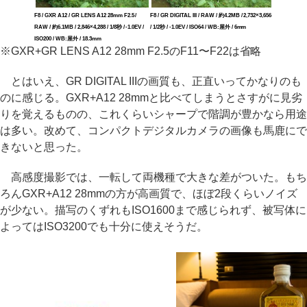
F8 / GXR A12 / GR LENS A12 28mm F2.5 /
F8 / GR DIGITAL III / RAW / 約4.2MB / 2,732×3,656
RAW / 約6.1MB / 2,846×4,288 / 1/8秒 / -1.0EV /
/ 1/2秒 / -1.0EV / ISO64 / WB:屋外 / 6mm
ISO200 / WB:屋外 / 18.3mm
※GXR+GR LENS A12 28mm F2.5のF11〜F22は省略
とはいえ、GR DIGITAL IIIの画質も、正直いってかなりのも
のに感じる。GXR+A12 28mmと比べてしまうとさすがに見劣
りを覚えるものの、これくらいシャープで階調が豊かなら用途
は多い。改めて、コンパクトデジタルカメラの画像も馬鹿にで
きないと思った。
高感度撮影では、一転して両機種で大きな差がついた。もち
ろんGXR+A12 28mmの方が高画質で、ほぼ2段くらいノイズ
が少ない。描写のくずれもISO1600まで感じられず、被写体に
よってはISO3200でも十分に使えそうだ。