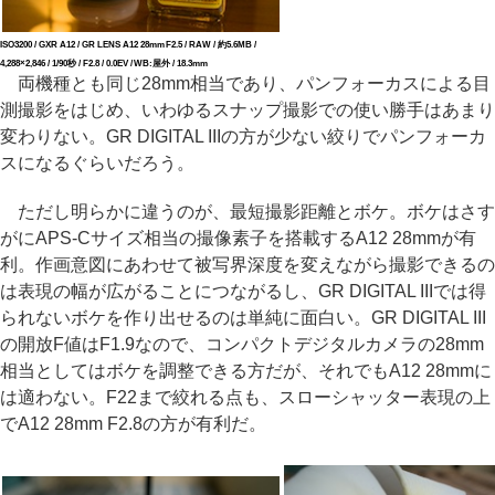
ISO3200 / GXR A12 / GR LENS A12 28mm F2.5 / RAW / 約5.6MB /
4,288×2,846 / 1/90秒 / F2.8 / 0.0EV / WB:屋外 / 18.3mm
両機種とも同じ28mm相当であり、パンフォーカスによる目
測撮影をはじめ、いわゆるスナップ撮影での使い勝手はあまり
変わりない。GR DIGITAL IIIの方が少ない絞りでパンフォーカ
スになるぐらいだろう。
ただし明らかに違うのが、最短撮影距離とボケ。ボケはさす
がにAPS-Cサイズ相当の撮像素子を搭載するA12 28mmが有
利。作画意図にあわせて被写界深度を変えながら撮影できるの
は表現の幅が広がることにつながるし、GR DIGITAL IIIでは得
られないボケを作り出せるのは単純に面白い。GR DIGITAL III
の開放F値はF1.9なので、コンパクトデジタルカメラの28mm
相当としてはボケを調整できる方だが、それでもA12 28mmに
は適わない。F22まで絞れる点も、スローシャッター表現の上
でA12 28mm F2.8の方が有利だ。