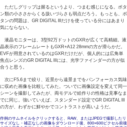
ただしグリップは握るというより、つまむ感じになる。ボタ
ン類の小ささからくる扱いづらさも弱点だろう。もっとも、ボ
タンの問題は、GR DIGITAL IIIだけを使っている分にはあまり
気にならない。
液晶モニターは、3型92万ドットのGXRが広くて高精細。液
晶表示のフレームレートもGXR+A12 28mmの方が滑らかだ。
EVFが用意されているのはGXRだけだが、個人的には広角単
焦点レンズのGR DIGITAL IIIには、光学ファインダーの方が似
合うと思う。
次にF5.6まで絞り、近景から遠景までをパンフォーカス気味
に収めた画像を比較してみた。ついでに画像設定を変えて同一
シーンを撮影してみたが、両モデルで絵作りの性格は見事なま
でに同じ。強いていえば、スタンダード設定でGR DIGITAL III
の方が、わずかに鮮やかでコントラストが高いようだ。
作例のサムネイルをクリックすると、RAW、またはJPEGで撮影したリ
サイズなし・補正なしの画像をダウンロード後、800×600ピクセル前後