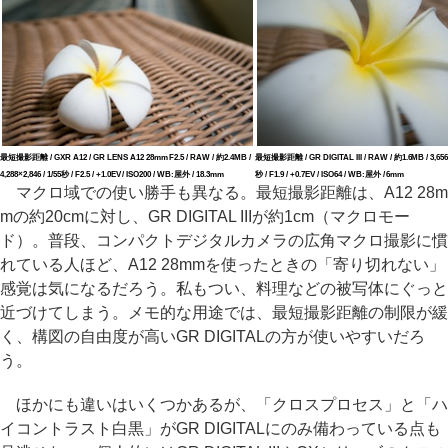
最短撮影距離 / GXR A12 / GR LENS A12 28mm F2.5 / RAW / 約2.4MB /
最短撮影距離 / GR DIGITAL III / RAW / 約1.6MB / 3,656×2
4,288×2,846 / 1/55秒 / F2.5 / +1.0EV / ISO200 / WB:屋外 / 18.3mm
秒 / F1.9 / +0.7EV / ISO64 / WB:屋外 / 6mm
マクロ域での使い勝手も異なる。最短撮影距離は、A12 28m
mの約20cmに対し、GR DIGITAL IIIが約1cm（マクロモー
ド）。普段、コンパクトデジタルカメラの広角マクロ撮影に慣
れている人ほど、A12 28mmを使ったときの「寄り切れない」
感覚は気になるだろう。私もつい、料理などの被写体にぐっと
近づけてしまう。メモ的な用途では、最短撮影距離の制限が緩
く、構図の自由度が高いGR DIGITALの方が使いやすいだろ
う。
ほかにも違いはいくつかあるが、「クロスプロセス」と「ハ
イコントラスト白黒」がGR DIGITALにのみ備わっている点も