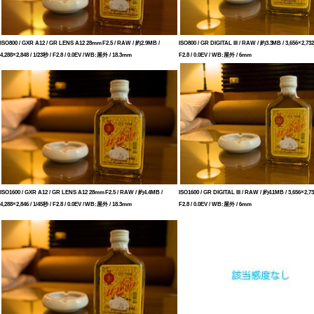
ISO800 / GXR A12 / GR LENS A12 28mm F2.5 / RAW / 約2.9MB /
ISO800 / GR DIGITAL III / RAW / 約3.3MB / 3,656×2,732 
4,288×2,848 / 1/23秒 / F2.8 / 0.0EV / WB:屋外 / 18.3mm
F2.8 / 0.0EV / WB:屋外 / 6mm
ISO1600 / GXR A12 / GR LENS A12 28mm F2.5 / RAW / 約4.4MB /
ISO1600 / GR DIGITAL III / RAW / 約4.1MB / 3,656×2,732
4,288×2,846 / 1/45秒 / F2.8 / 0.0EV / WB:屋外 / 18.3mm
F2.8 / 0.0EV / WB:屋外 / 6mm