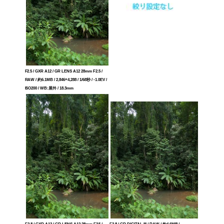
F2.5 / GXR A12 / GR LENS A12 28mm F2.5 /
RAW / 約6.1MB / 2,846×4,288 / 1/68秒 / -1.0EV /
ISO200 / WB:屋外 / 18.3mm