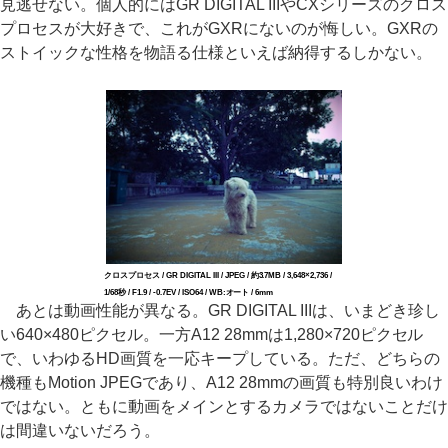
見逃せない。個人的にはGR DIGITAL IIIやCXシリーズのクロス
プロセスが大好きで、これがGXRにないのが悔しい。GXRの
ストイックな性格を物語る仕様といえば納得するしかない。
クロスプロセス / GR DIGITAL III / JPEG / 約3.7MB / 3,648×2,736 /
1/68秒 / F1.9 / -0.7EV / ISO64 / WB:オート / 6mm
あとは動画性能が異なる。GR DIGITAL IIIは、いまどき珍し
い640×480ピクセル。一方A12 28mmは1,280×720ピクセル
で、いわゆるHD画質を一応キープしている。ただ、どちらの
機種もMotion JPEGであり、A12 28mmの画質も特別良いわけ
ではない。ともに動画をメインとするカメラではないことだけ
は間違いないだろう。