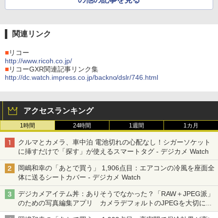
関連リンク
■
リコー
http://www.ricoh.co.jp/
■
リコーGXR関連記事リンク集
http://dc.watch.impress.co.jp/backno/dslr/746.html
アクセスランキング
1時間
24時間
1週間
1カ月
クルマとカメラ、車中泊 電池切れの心配なし！シガーソケット
に挿すだけで「探す」が使えるスマートタグ - デジカメ Watch
岡嶋和幸の「あとで買う」 1,906点目：エアコンの冷風を座面全
体に送るシートカバー - デジカメ Watch
デジカメアイテム丼：ありそうでなかった？「RAW＋JPEG派」
のための写真編集アプリ カメラデフォルトのJPEGを大切にす
る「Filmator」