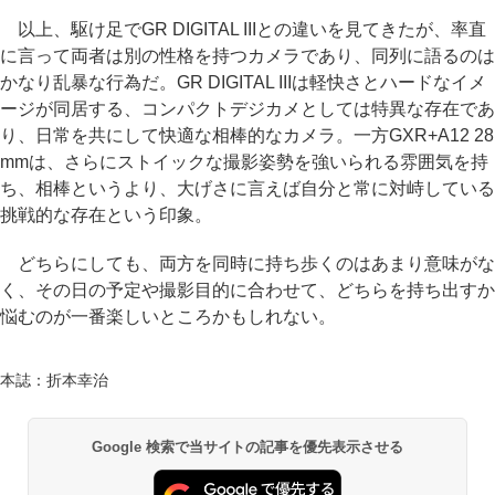
以上、駆け足でGR DIGITAL IIIとの違いを見てきたが、率直
に言って両者は別の性格を持つカメラであり、同列に語るのは
かなり乱暴な行為だ。GR DIGITAL IIIは軽快さとハードなイメ
ージが同居する、コンパクトデジカメとしては特異な存在であ
り、日常を共にして快適な相棒的なカメラ。一方GXR+A12 28
mmは、さらにストイックな撮影姿勢を強いられる雰囲気を持
ち、相棒というより、大げさに言えば自分と常に対峙している
挑戦的な存在という印象。
どちらにしても、両方を同時に持ち歩くのはあまり意味がな
く、その日の予定や撮影目的に合わせて、どちらを持ち出すか
悩むのが一番楽しいところかもしれない。
本誌：折本幸治
Google 検索で当サイトの記事を優先表示させる