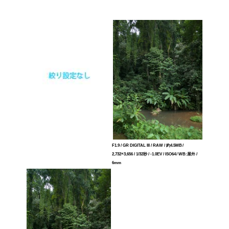
F1.9 / GR DIGITAL III / RAW / 約4.5MB /
2,732×3,656 / 1/32秒 / -1.0EV / ISO64 / WB:屋外 /
6mm