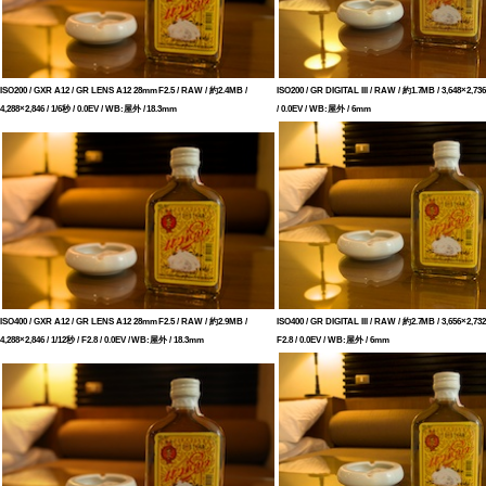
ISO200 / GXR A12 / GR LENS A12 28mm F2.5 / RAW / 約2.4MB /
ISO200 / GR DIGITAL III / RAW / 約1.7MB / 3,648×2,736 
4,288×2,846 / 1/6秒 / 0.0EV / WB:屋外 / 18.3mm
/ 0.0EV / WB:屋外 / 6mm
ISO400 / GXR A12 / GR LENS A12 28mm F2.5 / RAW / 約2.9MB /
ISO400 / GR DIGITAL III / RAW / 約2.7MB / 3,656×2,732 
4,288×2,846 / 1/12秒 / F2.8 / 0.0EV / WB:屋外 / 18.3mm
F2.8 / 0.0EV / WB:屋外 / 6mm