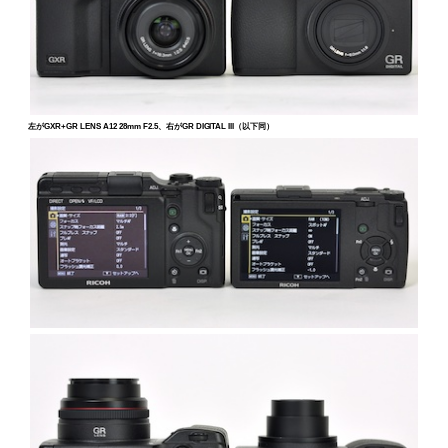
左がGXR+GR LENS A12 28mm F2.5、右がGR DIGITAL III（以下同）