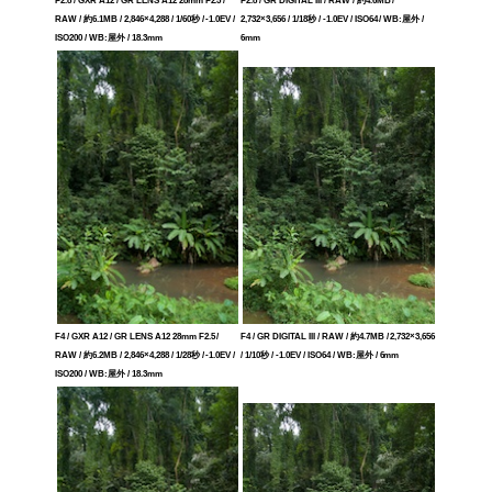
F2.8 / GXR A12 / GR LENS A12 28mm F2.5 /
F2.8 / GR DIGITAL III / RAW / 約4.6MB /
RAW / 約6.1MB / 2,846×4,288 / 1/60秒 / -1.0EV /
2,732×3,656 / 1/18秒 / -1.0EV / ISO64 / WB:屋外 /
ISO200 / WB:屋外 / 18.3mm
6mm
F4 / GXR A12 / GR LENS A12 28mm F2.5 /
F4 / GR DIGITAL III / RAW / 約4.7MB / 2,732×3,656
RAW / 約6.2MB / 2,846×4,288 / 1/28秒 / -1.0EV /
/ 1/10秒 / -1.0EV / ISO64 / WB:屋外 / 6mm
ISO200 / WB:屋外 / 18.3mm