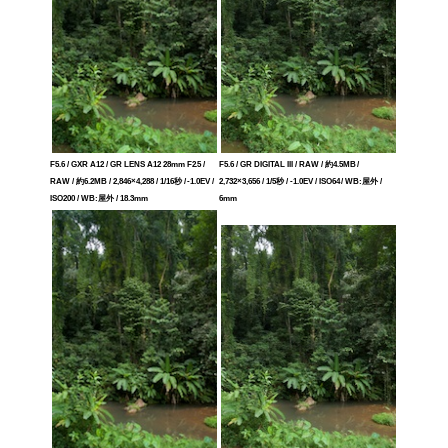
F5.6 / GXR A12 / GR LENS A12 28mm F2.5 /
F5.6 / GR DIGITAL III / RAW / 約4.5MB /
RAW / 約6.2MB / 2,846×4,288 / 1/16秒 / -1.0EV /
2,732×3,656 / 1/5秒 / -1.0EV / ISO64 / WB:屋外 /
ISO200 / WB:屋外 / 18.3mm
6mm