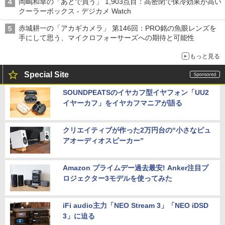
岡嶋和幸の「あとで買う」 1,903点目：高密閉で保冷効果が高い
クーラーボックス - デジカメ Watch
赤城耕一の「アカギカメラ」 第146回：PRO銘の魚眼レンズを
手にして思う、マイクロフォーサーズへの期待と可能性
もっと見る
Special Site
SOUNDPEATSのイヤカフ型イヤフォン「UU2
イヤーカフ」をイヤカフマニアが語る
クリエイティブが作った2万円台の“小さなピュ
アオーディオスピーカー”
Amazon プライムデー過去最安! Anker注目プ
ロジェクター3モデルを使ってみた
iFi audio主力「NEO Stream 3」「NEO iDSD
3」に迫る