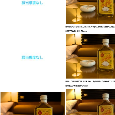
ISO64 / GR DIGITAL III / RAW / 約1.8MB / 3,656×2,732 / 
0.0EV / WB:屋外 / 6mm
F2.8 / GR DIGITAL III / RAW / 約2.0MB / 3,656×2,732 / 1
ISO100 / WB:屋外 / 6mm