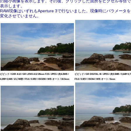
の縮小画像を表示します。その後、クリックした箇所をピクセル等倍で
表示します。
RAW現像はいずれもAperture 3で行ないました。現像時にパラメータを
変化させていません。
ビビッド / GXR A12 / GR LENS A12 28mm F2.5 / JPEG / 約4.2MB /
ビビッド / GR DIGITAL III / JPEG / 約3.5MB / 3,648×2,73
4,288×2,848 / 1/1,740秒 / F5.6 / 0.0EV / ISO200 / WB:オート / 18.3mm
F5.6 / 0.0EV / ISO64 / WB:オート / 6mm