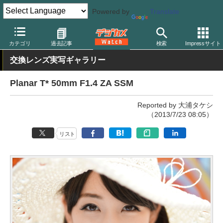
Powered by
Translate
デジカメ Watch
レンズ
交換レンズ
ソニー
カテゴリ
過去記事
検索
Impressサイト
交換レンズ実写ギャラリー
Planar T* 50mm F1.4 ZA SSM
Reported by 大浦タケシ
（2013/7/23 08:05）
リスト