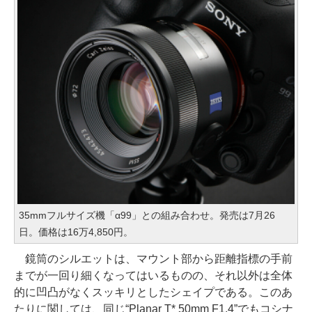
35mmフルサイズ機「α99」との組み合わせ。発売は7月26
日。価格は16万4,850円。
鏡筒のシルエットは、マウント部から距離指標の手前
までが一回り細くなってはいるものの、それ以外は全体
的に凹凸がなくスッキリとしたシェイプである。このあ
たりに関しては、同じ“Planar T* 50mm F1.4”でもコシナ