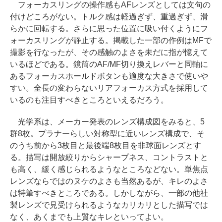
フォーカスリングの操作感もAFレンズとしては文句の
付けどころがない。トルク感は軽過ぎず、重過ぎず、滑
らかに回転する。さらに思った位置に吸い付くようにフ
ォーカスリングが静止する。掲載した一部の作例はMFで
撮影を行なったが、その感触のよさを未だに指が憶えて
いるほどである。鏡筒のAF/MF切り換えレバーと同軸に
あるフォーカスホールドボタンも適度な大きさで使いや
すい。全長の変わらないリアフォーカス方式を採用して
いるのも注目すべきところといえるだろう。
光学系は、メーカー発表のレンズ構成図をみると、5
群8枚。プラナーらしい対称型に近いレンズ構成で、そ
のうち前から3枚目と最後端8枚目を非球面レンズとす
る。描写は開放絞りからシャープネス、コントラストと
も高く、緩く感じられるようなところなどない。単焦点
レンズならではのヌケのよさも当然あるが、キレのよさ
は特筆すべきところである。しかしながら、一部の他社
製レンズで見受けられるようなカリカリとした描写では
なく、あくまでも上質なキレといってよい。