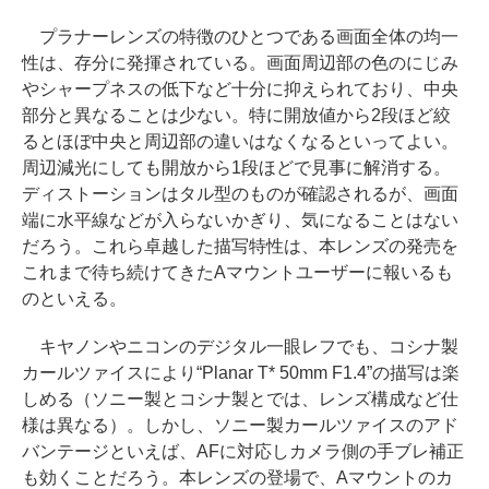
プラナーレンズの特徴のひとつである画面全体の均一
性は、存分に発揮されている。画面周辺部の色のにじみ
やシャープネスの低下など十分に抑えられており、中央
部分と異なることは少ない。特に開放値から2段ほど絞
るとほぼ中央と周辺部の違いはなくなるといってよい。
周辺減光にしても開放から1段ほどで見事に解消する。
ディストーションはタル型のものが確認されるが、画面
端に水平線などが入らないかぎり、気になることはない
だろう。これら卓越した描写特性は、本レンズの発売を
これまで待ち続けてきたAマウントユーザーに報いるも
のといえる。
キヤノンやニコンのデジタル一眼レフでも、コシナ製
カールツァイスにより“Planar T* 50mm F1.4”の描写は楽
しめる（ソニー製とコシナ製とでは、レンズ構成など仕
様は異なる）。しかし、ソニー製カールツァイスのアド
バンテージといえば、AFに対応しカメラ側の手ブレ補正
も効くことだろう。本レンズの登場で、Aマウントのカ