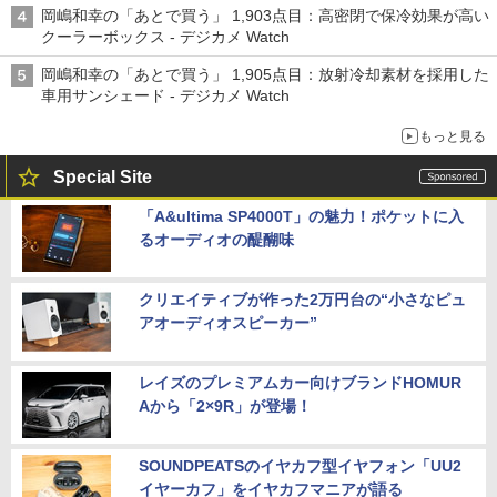
岡嶋和幸の「あとで買う」 1,903点目：高密閉で保冷効果が高い
クーラーボックス - デジカメ Watch
岡嶋和幸の「あとで買う」 1,905点目：放射冷却素材を採用した
車用サンシェード - デジカメ Watch
もっと見る
Special Site
「A&ultima SP4000T」の魅力！ポケットに入
るオーディオの醍醐味
クリエイティブが作った2万円台の“小さなピュ
アオーディオスピーカー”
レイズのプレミアムカー向けブランドHOMUR
Aから「2×9R」が登場！
SOUNDPEATSのイヤカフ型イヤフォン「UU2
イヤーカフ」をイヤカフマニアが語る