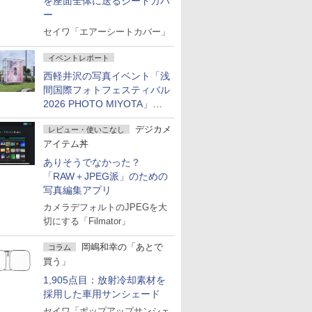
を座面全体に送るシートカバ
ー
セイワ「エアーシートカバー」
イベントレポート
西軽井沢の写真イベント「浅
間国際フォトフェスティバル
2026 PHOTO MIYOTA」が
開幕
デジカメ
レビュー・使いこなし
アイテム丼
ありそうでなかった？
「RAW＋JPEG派」のための
写真編集アプリ
カメラデフォルトのJPEGを大
切にする「Filmator」
岡嶋和幸の「あとで
コラム
買う」
1,905点目：放射冷却素材を
採用した車用サンシェード
セイワ「ポップアップサンシェ