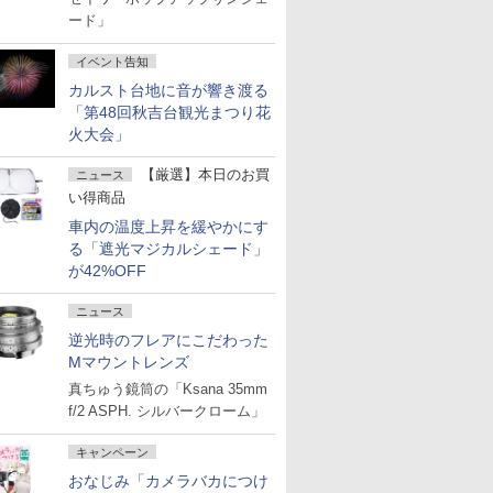
ード」
イベント告知
カルスト台地に音が響き渡る
「第48回秋吉台観光まつり花
火大会」
【厳選】本日のお買
ニュース
い得商品
車内の温度上昇を緩やかにす
る「遮光マジカルシェード」
が42%OFF
ニュース
逆光時のフレアにこだわった
Mマウントレンズ
真ちゅう鏡筒の「Ksana 35mm
f/2 ASPH. シルバークローム」
キャンペーン
おなじみ「カメラバカにつけ