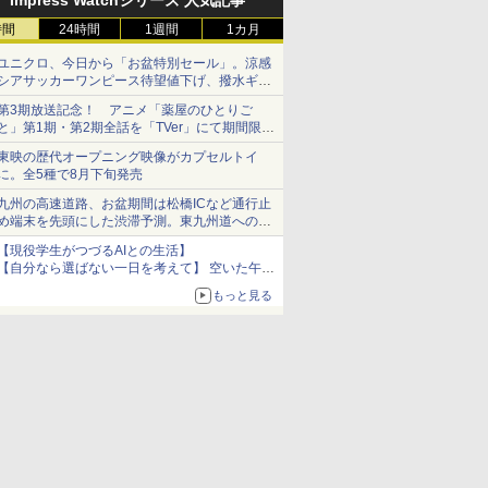
Impress Watchシリーズ 人気記事
時間
24時間
1週間
1カ月
ユニクロ、今日から「お盆特別セール」。涼感
シアサッカーワンピース待望値下げ、撥水ギア
ショーツは1990円に
第3期放送記念！ アニメ「薬屋のひとりご
と」第1期・第2期全話を「TVer」にて期間限定
で順次無料配信開始
東映の歴代オープニング映像がカプセルトイ
に。全5種で8月下旬発売
九州の高速道路、お盆期間は松橋ICなど通行止
め端末を先頭にした渋滞予測。東九州道への迂
回は料金調整を実施
【現役学生がつづるAIとの生活】
【自分なら選ばない一日を考えて】 空いた午後
をチャッピーに捧げたら、思わぬ絶景に出会っ
もっと見る
た話