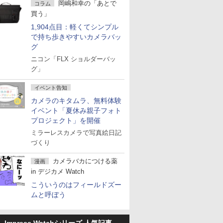
岡嶋和幸の「あとで
コラム
買う」
1,904点目：軽くてシンプル
で持ち歩きやすいカメラバッ
グ
ニコン「FLX ショルダーバッ
グ」
イベント告知
カメラのキタムラ、無料体験
イベント「夏休み親子フォト
プロジェクト」を開催
ミラーレスカメラで写真絵日記
づくり
カメラバカにつける薬
漫画
in デジカメ Watch
こういうのはフィールドズー
ムと呼ぼう