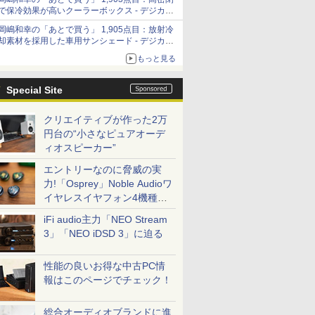
「Filmator」
で保冷効果が高いクーラーボックス - デジカメ
Watch
岡嶋和幸の「あとで買う」 1,905点目：放射冷
却素材を採用した車用サンシェード - デジカメ
Watch
もっと見る
Special Site
クリエイティブが作った2万
円台の“小さなピュアオーデ
ィオスピーカー”
エントリーなのに脅威の実
力!「Osprey」Noble Audioワ
イヤレスイヤフォン4機種を
一気に聴く
iFi audio主力「NEO Stream
3」「NEO iDSD 3」に迫る
性能の良いお得な中古PC情
報はこのページでチェック！
総合オーディオブランドに進