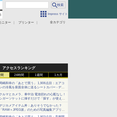
Impress サイト
全カテゴリ
モニター
プリンター
アクセスランキング
時間
24時間
1週間
1カ月
岡嶋和幸の「あとで買う」 1,906点目：エアコ
ンの冷風を座面全体に送るシートカバー - デジ
カメ Watch
クルマとカメラ、車中泊 電池切れの心配なし！
シガーソケットに挿すだけで「探す」が使える
スマートタグ - デジカメ Watch
デジカメアイテム丼：ありそうでなかった？
「RAW＋JPEG派」のための写真編集アプリ
カメラデフォルトのJPEGを大切にする
岡嶋和幸の「あとで買う」 1,903点目：高密閉