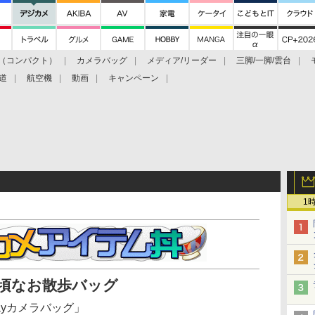
（コンパクト）
カメラバッグ
メディア/リーダー
三脚/一脚/雲台
道
航空機
動画
キャンペーン
1
頃なお散歩バッグ
3Wayカメラバッグ」