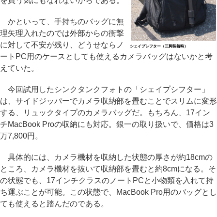
を買う気にもなれないからである。
かといって、手持ちのバッグに無
理矢理入れたのでは外部からの衝撃
に対して不安が残り、どうせならノ
シェイプシフター（三脚装着時）
ートPC用のケースとしても使えるカメラバッグはないかと考
えていた。
今回試用したシンクタンクフォトの「シェイプシフター」
は、サイドジッパーでカメラ収納部を畳むことでスリムに変形
する、リュックタイプのカメラバッグだ。もちろん、17イン
チMacBook Proの収納にも対応。銀一の取り扱いで、価格は3
万7,800円。
具体的には、カメラ機材を収納した状態の厚さが約18cmの
ところ、カメラ機材を抜いて収納部を畳むと約8cmになる。そ
の状態でも、17インチクラスのノートPCと小物類を入れて持
ち運ぶことが可能。この状態で、MacBook Pro用のバッグとし
ても使えると踏んだのである。