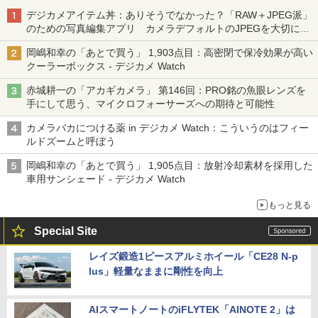
デジカメアイテム丼：ありそうでなかった？「RAW＋JPEG派」
のための写真編集アプリ カメラデフォルトのJPEGを大切にす
る「Filmator」
岡嶋和幸の「あとで買う」 1,903点目：高密閉で保冷効果が高い
クーラーボックス - デジカメ Watch
赤城耕一の「アカギカメラ」 第146回：PRO銘の魚眼レンズを
手にして思う、マイクロフォーサーズへの期待と可能性
カメラバカにつける薬 in デジカメ Watch：こういうのはフィー
ルドズームと呼ぼう
岡嶋和幸の「あとで買う」 1,905点目：放射冷却素材を採用した
車用サンシェード - デジカメ Watch
もっと見る
Special Site
レイズ鍛造1ピースアルミホイール「CE28 N-p
lus」軽量なままに剛性を向上
AIスマートノートのiFLYTEK「AINOTE 2」は