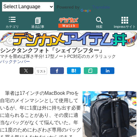
Powered by
Translate
デジカメ Watch
撮影用品
カメラバッグ
シンクタンクフォト
カテゴリ
過去記事
検索
Impressサイト
シンクタンクフォト「シェイプシフター」
マチを畳めば厚さ半分! 17型ノートPC対応のカメラリュック
バックナンバー
リスト
筆者は17インチのMacBook Proを
自宅のメインマシンとして使用して
いるが、年に1度は外に持ち出す必要
に迫られることがあり、その度に適
当なバッグがなくて悩んでいた。年
に1度のためにわざわざ専用のバッグ