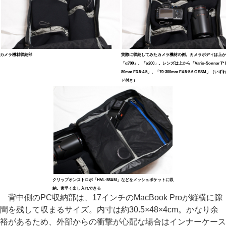
カメラ機材収納部
実際に収納してみたカメラ機材の例。カメラボディは上か
「α700」、「α200」。レンズは上から「Vario-Sonnar T* D
80mm F3.5-4.5」、「70-300mm F4.5-5.6 G SSM」（
ド付き）
クリップオンストロボ「HVL-58AM」などをメッシュポケットに収
納。素早く出し入れできる
背中側のPC収納部は、17インチのMacBook Proが縦横に隙
間を残して収まるサイズ。内寸は約30.5×48×4cm。かなり余
裕があるため、外部からの衝撃が心配な場合はインナーケース