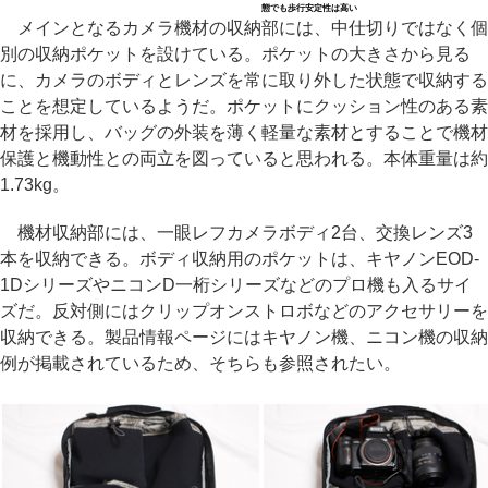
態でも歩行安定性は高い
メインとなるカメラ機材の収納部には、中仕切りではなく個
別の収納ポケットを設けている。ポケットの大きさから見る
に、カメラのボディとレンズを常に取り外した状態で収納する
ことを想定しているようだ。ポケットにクッション性のある素
材を採用し、バッグの外装を薄く軽量な素材とすることで機材
保護と機動性との両立を図っていると思われる。本体重量は約
1.73kg。
機材収納部には、一眼レフカメラボディ2台、交換レンズ3
本を収納できる。ボディ収納用のポケットは、キヤノンEOD-
1DシリーズやニコンD一桁シリーズなどのプロ機も入るサイ
ズだ。反対側にはクリップオンストロボなどのアクセサリーを
収納できる。製品情報ページにはキヤノン機、ニコン機の収納
例が掲載されているため、そちらも参照されたい。