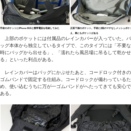
手前のポケットにiPhone 3GSと携帯電話を収納してみた
正面下側のポケット。手前に2段のマチなしメッシュポケ
え、奥にもポケットがある
上部のポケットには付属品のレインカバーが入っていた。バ
ッグ本体から独立しているタイプで、このタイプには「不要な
時にバッグから出せる」、「濡れたら風呂場に吊るして乾かせ
る」といった利点がある。
レインカバーはバッグにかぶせたあと、コードロック付きの
ゴムバンドで固定する仕組み。コードロックが備わっているた
め、使い込むうちに万が一ゴムバンドがへたってきても安心で
ある。