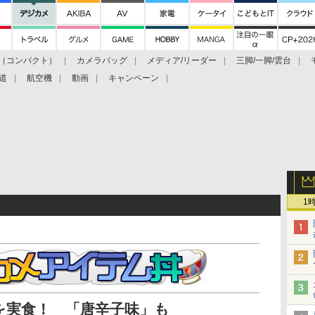
（コンパクト）
カメラバッグ
メディア/リーダー
三脚/一脚/雲台
道
航空機
動画
キャンペーン
1
を実食！ 「唐辛子味」も