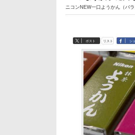
ニコンNEW一口ようかん（バ
ポスト
リスト
シ