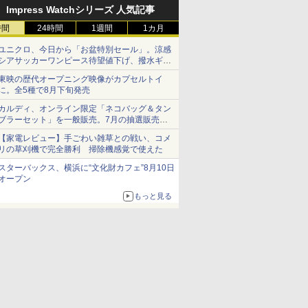
Impress Watchシリーズ 人気記事
時間
24時間
1週間
1カ月
ユニクロ、今日から「お盆特別セール」。涼感
シアサッカーワンピース待望値下げ、撥水ギア
ショーツは1990円に
東映の歴代オープニング映像がカプセルトイ
に。全5種で8月下旬発売
カルディ、オンライン限定「ネコバッグ＆タン
ブラーセット」を一般販売。7月の抽選販売の
当選無効分
【家電レビュー】手ごわい雑草との戦い、コメ
リの草刈機で完全勝利 掃除機感覚で使えた
スターバックス、横浜に“文化財カフェ”8月10日
オープン
もっと見る