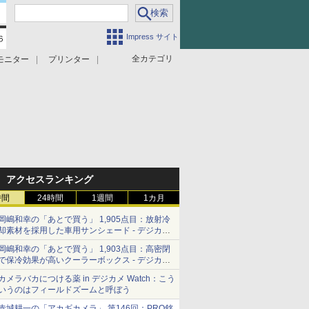
Impress サイト
全カテゴリ
モニター
プリンター
アクセスランキング
時間
24時間
1週間
1カ月
岡嶋和幸の「あとで買う」 1,905点目：放射冷
却素材を採用した車用サンシェード - デジカメ
Watch
岡嶋和幸の「あとで買う」 1,903点目：高密閉
で保冷効果が高いクーラーボックス - デジカメ
Watch
カメラバカにつける薬 in デジカメ Watch：こう
いうのはフィールドズームと呼ぼう
赤城耕一の「アカギカメラ」 第146回：PRO銘