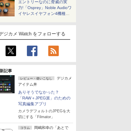
エントリーなのに脅威の実
力!「Osprey」Noble Audioワ
イヤレスイヤフォン4機種を
一気に聴く
デジカメ Watch をフォローする
新記事
デジカメ
レビュー・使いこなし
アイテム丼
ありそうでなかった？
「RAW＋JPEG派」のための
写真編集アプリ
カメラデフォルトのJPEGを大
切にする「Filmator」
岡嶋和幸の「あとで
コラム