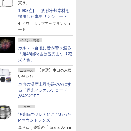
買う」
1,905点目：放射冷却素材を
採用した車用サンシェード
セイワ「ポップアップサンシェ
ード」
イベント告知
カルスト台地に音が響き渡る
「第48回秋吉台観光まつり花
火大会」
【厳選】本日のお買
ニュース
い得商品
車内の温度上昇を緩やかにす
る「遮光マジカルシェード」
が42%OFF
ニュース
逆光時のフレアにこだわった
Mマウントレンズ
真ちゅう鏡筒の「Ksana 35mm