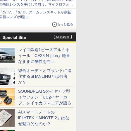
の魚眼レンズを手にして思う、マイクロフォー
サーズへの期待と可能性
「α7 IV」「α7 III」ズームレンズキットが刷新
同梱レンズがII型に
もっと見る
Special Site
レイズ鍛造1ピースアルミホ
イール「CE28 N-plus」軽量
なままに剛性を向上
総合オーディオブランドに進
化するSHANLINGとは何者
か？
SOUNDPEATSのイヤカフ型
イヤフォン「UU2イヤーカ
フ」をイヤカフマニアが語る
AIスマートノートの
iFLYTEK「AINOTE 2」はな
ぜ魅力的なのか？