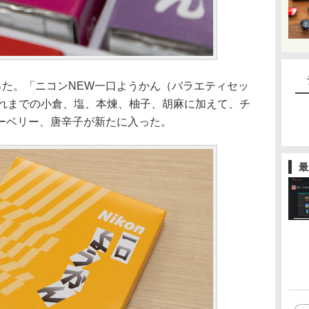
った。「ニコンNEW一口ようかん（バラエティセッ
これまでの小倉、塩、本煉、柚子、胡麻に加えて、チ
ーベリー、唐辛子が新たに入った。
最