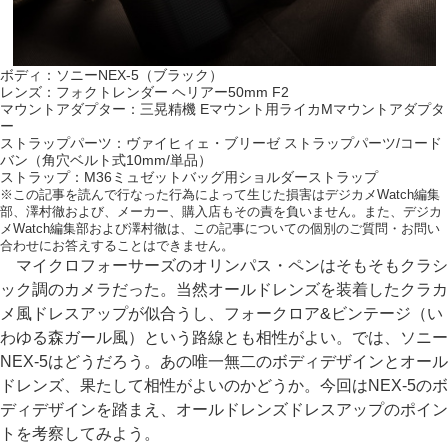
ボディ：ソニーNEX-5（ブラック）
レンズ：フォクトレンダー ヘリアー50mm F2
マウントアダプター：三晃精機 Eマウント用ライカMマウントアダプタ
ー
ストラップパーツ：ヴァイヒィェ・ブリーゼ ストラップパーツ/コード
バン（角穴ベルト式10mm/単品）
ストラップ：M36ミュゼットバッグ用ショルダーストラップ
※この記事を読んで行なった行為によって生じた損害はデジカメWatch編集
部、澤村徹および、メーカー、購入店もその責を負いません。また、デジカ
メWatch編集部および澤村徹は、この記事についての個別のご質問・お問い
合わせにお答えすることはできません。
マイクロフォーサーズのオリンパス・ペンはそもそもクラシ
ック調のカメラだった。当然オールドレンズを装着したクラカ
メ風ドレスアップが似合うし、フォークロア&ビンテージ（い
わゆる森ガール風）という路線とも相性がよい。では、ソニー
NEX-5はどうだろう。あの唯一無二のボディデザインとオール
ドレンズ、果たして相性がよいのかどうか。今回はNEX-5のボ
ディデザインを踏まえ、オールドレンズドレスアップのポイン
トを考察してみよう。