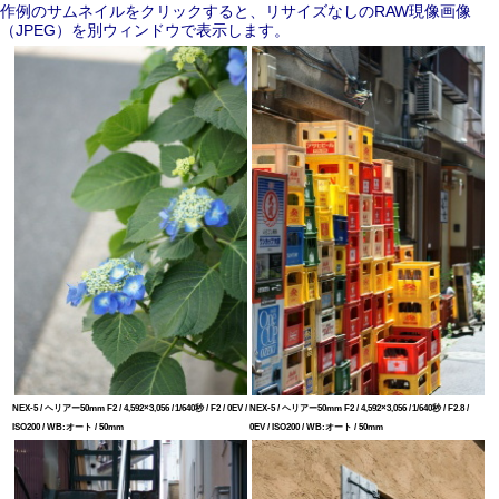
作例のサムネイルをクリックすると、リサイズなしのRAW現像画像
（JPEG）を別ウィンドウで表示します。
NEX-5 / ヘリアー50mm F2 / 4,592×3,056 / 1/640秒 / F2 / 0EV /
NEX-5 / ヘリアー50mm F2 / 4,592×3,056 / 1/640秒 / F2.8 /
ISO200 / WB:オート / 50mm
0EV / ISO200 / WB:オート / 50mm