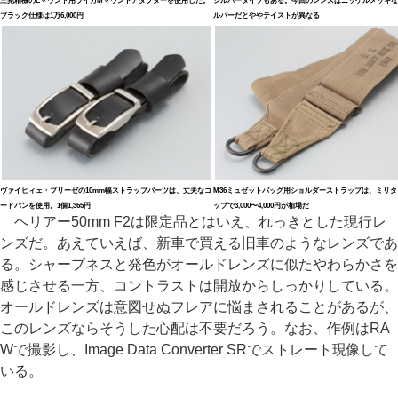
三晃精機のEマウント用ライカMマウントアダプターを使用した。
シルバータイプもある。今回のレンズはニッケルメッキな
ブラック仕様は1万6,000円
ルバーだとややテイストが異なる
ヴァイヒィェ・ブリーゼの10mm幅ストラップパーツは、丈夫なコ
M36ミュゼットバッグ用ショルダーストラップは、ミリタ
ードバンを使用。1個1,365円
ップで3,000〜4,000円が相場だ
ヘリアー50mm F2は限定品とはいえ、れっきとした現行レ
ンズだ。あえていえば、新車で買える旧車のようなレンズであ
る。シャープネスと発色がオールドレンズに似たやわらかさを
感じさせる一方、コントラストは開放からしっかりしている。
オールドレンズは意図せぬフレアに悩まされることがあるが、
このレンズならそうした心配は不要だろう。なお、作例はRA
Wで撮影し、Image Data Converter SRでストレート現像して
いる。