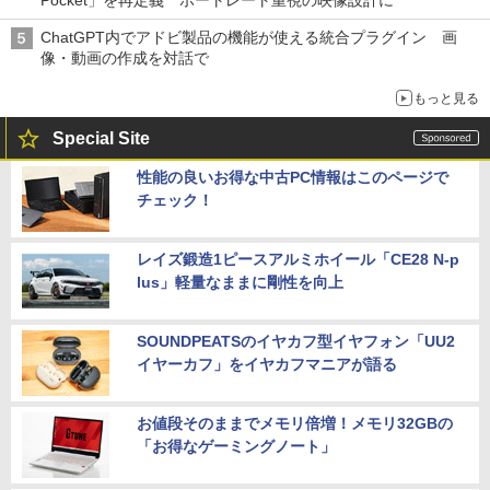
Pocket」を再定義 ポートレート重視の映像設計に
ChatGPT内でアドビ製品の機能が使える統合プラグイン 画
像・動画の作成を対話で
もっと見る
Special Site
性能の良いお得な中古PC情報はこのページで
チェック！
レイズ鍛造1ピースアルミホイール「CE28 N-p
lus」軽量なままに剛性を向上
SOUNDPEATSのイヤカフ型イヤフォン「UU2
イヤーカフ」をイヤカフマニアが語る
お値段そのままでメモリ倍増！メモリ32GBの
「お得なゲーミングノート」