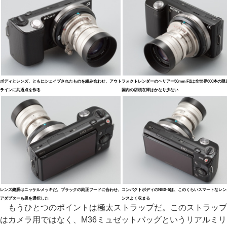
ボディとレンズ、ともにシェイプされたものを組み合わせ、アウト
フォクトレンダーのヘリアー50mm F2は全世界600本の
ラインに共通点を作る
国内の店頭在庫はかなり少ない
レンズ鏡胴はニッケルメッキだ。ブラックの純正フードに合わせ、
コンパクトボディのNEX-5は、このくらいスマートなレ
アダプターも黒を選択した
ンスよく収まる
もうひとつのポイントは極太ストラップだ。このストラップ
はカメラ用ではなく、M36ミュゼットバッグというリアルミリ