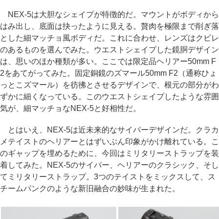
NEX-5は大胆なシェイプが特徴的だ。マウントがボディから
はみ出し、底面は抉ったように見える。贅肉を極限まで削ぎ落
とした細マッチョ風ボディだ。これに合わせ、レンズはクビレ
のあるものを選んでみた。ウエストシェイプした鏡胴デザイン
は、思いのほか種類が多い。ここでは限定品ヘリアー50mm F
2をあてがってみた。固定銅鏡のズマール50mm F2（通称ひょ
っとこズマール）を彷彿とさせるデザインで、根元の部分がわ
ずかに細くなっている。このウエストシェイプしたような雰囲
気が、細マッチョなNEX-5と好相性だ。
とはいえ、NEX-5は近未来的なサイバーデザインだ。クラカ
メテイストのヘリアーとはずいぶん印象がかけ離れている。こ
のギャップを埋めるために、今回はミリタリーストラップを装
着してみた。NEX-5のサイバー、ヘリアーのクラシック、そし
てミリタリーストラップ。3つのテイストをミックスして、ス
チームパンクのような新旧融合の妙味が生まれた。