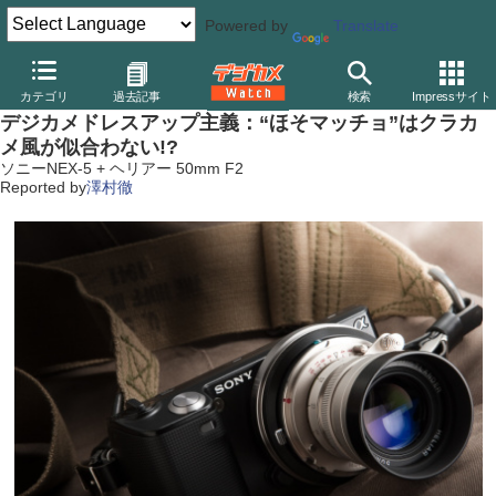
Powered by
Translate
デジカメ Watch
レンズ
交換レンズ
フォクトレンダー
カテゴリ
過去記事
検索
Impressサイト
デジカメドレスアップ主義：“ほそマッチョ”はクラカ
メ風が似合わない!?
ソニーNEX-5 + ヘリアー 50mm F2
Reported by
澤村徹