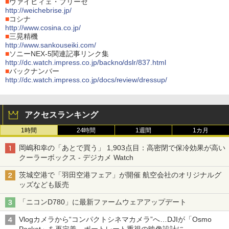
■
ヴァイヒィェ・ブリーゼ
http://weichebrise.jp/
■
コシナ
http://www.cosina.co.jp/
■
三晃精機
http://www.sankouseiki.com/
■
ソニーNEX-5関連記事リンク集
http://dc.watch.impress.co.jp/backno/dslr/837.html
■
バックナンバー
http://dc.watch.impress.co.jp/docs/review/dressup/
アクセスランキング
1時間
24時間
1週間
1カ月
岡嶋和幸の「あとで買う」 1,903点目：高密閉で保冷効果が高い
クーラーボックス - デジカメ Watch
茨城空港で「羽田空港フェア」が開催 航空会社のオリジナルグ
ッズなども販売
「ニコンD780」に最新ファームウェアアップデート
Vlogカメラから“コンパクトシネマカメラ”へ…DJIが「Osmo