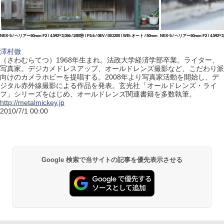
NEX-5 / ヘリアー50mm F2 / 4,592×3,056 / 1/80秒 / F5.6 / 0EV / ISO200 / WB:オート / 50mm
NEX-5 / ヘリアー50mm F2 / 4,592×3,05
澤村徹
（さわむらてつ）1968年生まれ。法政大学経済学部卒業。ライター、
写真家。デジカメドレスアップ、オールドレンズ撮影など、こだわり派
向けのカメラホビーを提唱する。2008年より写真家活動を開始し、デ
ジタル赤外線撮影による作品を発表。玄光社「オールドレンズ・ライ
フ」シリーズをはじめ、オールドレンズ関連書籍を多数執筆。
http://metalmickey.jp
2010/7/1 00:00
Google 検索で当サイトの記事を優先表示させる