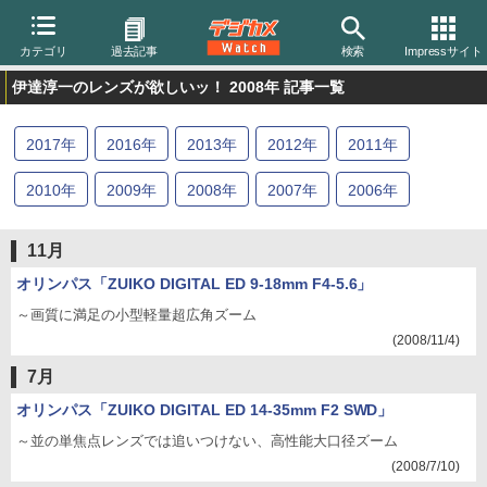
カテゴリ
過去記事
検索
Impressサイト
伊達淳一のレンズが欲しいッ！ 2008年 記事一覧
2017
年
2016
年
2013
年
2012
年
2011
年
2010
年
2009
年
2008
年
2007
年
2006
年
2005
年
2004
年
11月
オリンパス「ZUIKO DIGITAL ED 9-18mm F4-5.6」
～画質に満足の小型軽量超広角ズーム
(2008/11/4)
7月
オリンパス「ZUIKO DIGITAL ED 14-35mm F2 SWD」
～並の単焦点レンズでは追いつけない、高性能大口径ズーム
(2008/7/10)