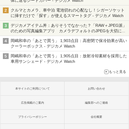
体に送るシートカバー - デジカメ Watch
クルマとカメラ、車中泊 電池切れの心配なし！シガーソケット
に挿すだけで「探す」が使えるスマートタグ - デジカメ Watch
デジカメアイテム丼：ありそうでなかった？「RAW＋JPEG派」
のための写真編集アプリ カメラデフォルトのJPEGを大切にす
る「Filmator」
岡嶋和幸の「あとで買う」 1,903点目：高密閉で保冷効果が高い
クーラーボックス - デジカメ Watch
岡嶋和幸の「あとで買う」 1,905点目：放射冷却素材を採用した
車用サンシェード - デジカメ Watch
もっと見る
本サイトのご利用について
お問い合わせ
広告掲載のご案内
編集部へのご連絡
プライバシーポリシー
会社概要