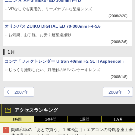
ニコン Ai AF-S Nikkor ED 300mm F4 D
～VRなしでも実用的、リーズナブルな望遠レンズ
(2008/2/20)
オリンパス ZUIKO DIGITAL ED 70-300mm F4-5.6
～お気楽、お手軽、お安く超望遠撮影
(2008/2/6)
1月
コシナ「フォクトレンダー Ultron 40mm F2 SL II Aspherical」
～じっくり撮影したい、好感触のMFパンケーキレンズ
(2008/1/8)
2007年
2009年
アクセスランキング
1時間
24時間
1週間
1カ月
岡嶋和幸の「あとで買う」 1,906点目：エアコンの冷風を座面全