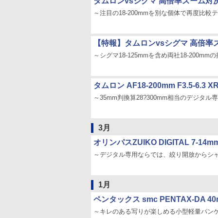
タムロンvsシグマ 高倍率ズーム対
～注目の18-200mmを別な個体で再度比較
【特報】タムロンvsシグマ 高倍率
～シグマ18-125mmを含め両社18-200mm
タムロン AF18-200mm F3.5-6.3 XR D
～35mm判換算28?300mm相当のデジタル
3月
オリンパスZUIKO DIGITAL 7-14m
～デジタル専用ならでは、絞り開放からシ
1月
ペンタックス smc PENTAX-DA 40mm
～キレのある写りが楽しめる小型軽量パン