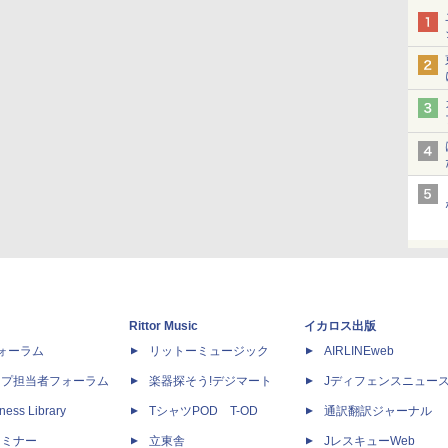
Rittor Music
イカロス出版
dフォーラム
リットーミュージック
AIRLINEweb
ップ担当者フォーラム
楽器探そう!デジマート
Jディフェンスニュー
ness Library
TシャツPOD T-OD
通訳翻訳ジャーナル
セミナー
立東舎
JレスキューWeb