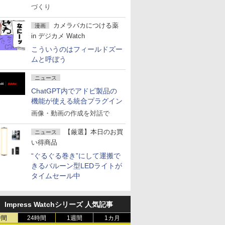
づくり
カメラバカにつける薬
漫画
in デジカメ Watch
こういうのはフィールドズー
ムと呼ぼう
ニュース
ChatGPT内でアドビ製品の
機能が使える統合プラグイン
画像・動画の作成を対話で
【厳選】本日のお買
ニュース
い得商品
“ぐるぐる巻き”にして運搬で
きるバルーン型LEDライトが
タイムセール中
Impress Watchシリーズ 人気記事
時間
24時間
1週間
1カ月