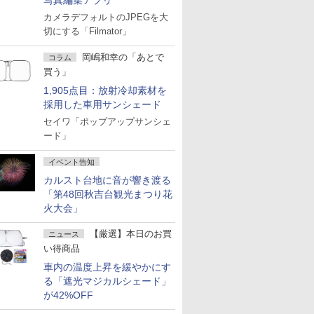
写真編集アプリ
カメラデフォルトのJPEGを大
切にする「Filmator」
岡嶋和幸の「あとで
コラム
買う」
1,905点目：放射冷却素材を
採用した車用サンシェード
セイワ「ポップアップサンシェ
ード」
イベント告知
カルスト台地に音が響き渡る
「第48回秋吉台観光まつり花
火大会」
【厳選】本日のお買
ニュース
い得商品
車内の温度上昇を緩やかにす
る「遮光マジカルシェード」
が42%OFF