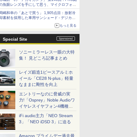
の魚眼レンズを手にして思う、マイクロフォー
サーズへの期待と可能性
岡嶋和幸の「あとで買う」 1,905点目：放射冷
却素材を採用した車用サンシェード - デジカメ
Watch
もっと見る
Special Site
ソニーミラーレス一眼の大特
集！ 見どころ記事まとめ
レイズ鍛造1ピースアルミホ
イール「CE28 N-plus」軽量
なままに剛性を向上
エントリーなのに脅威の実
力!「Osprey」Noble Audioワ
イヤレスイヤフォン4機種を
一気に聴く
iFi audio主力「NEO Stream
3」「NEO iDSD 3」に迫る
Amazon プライムデー過去最