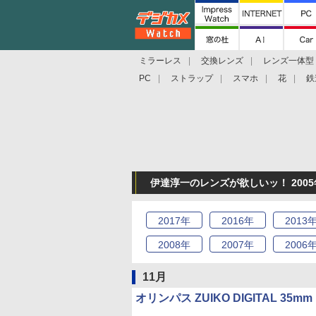
ミラーレス
交換レンズ
レンズ一体型
PC
ストラップ
スマホ
花
鉄
伊達淳一のレンズが欲しいッ！ 2005
2017
年
2016
年
2013
2008
年
2007
年
2006
11月
オリンパス ZUIKO DIGITAL 35mm F