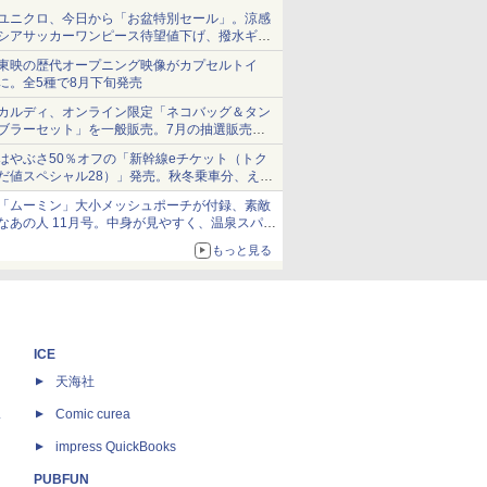
ユニクロ、今日から「お盆特別セール」。涼感
シアサッカーワンピース待望値下げ、撥水ギア
ショーツは1990円に
東映の歴代オープニング映像がカプセルトイ
に。全5種で8月下旬発売
カルディ、オンライン限定「ネコバッグ＆タン
ブラーセット」を一般販売。7月の抽選販売の
当選無効分
はやぶさ50％オフの「新幹線eチケット（トク
だ値スペシャル28）」発売。秋冬乗車分、えき
ねっと限定
「ムーミン」大小メッシュポーチが付録、素敵
なあの人 11月号。中身が見やすく、温泉スパに
も使える
もっと見る
ICE
天海社
ス
Comic curea
impress QuickBooks
PUBFUN