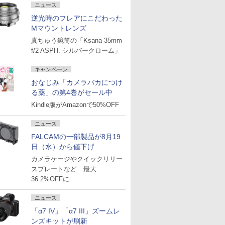
ニュース
逆光時のフレアにこだわった
Mマウントレンズ
真ちゅう鏡筒の「Ksana 35mm
f/2 ASPH. シルバークローム」
キャンペーン
おなじみ「カメラバカにつけ
る薬」の第4巻がセール中
Kindle版がAmazonで50%OFF
ニュース
FALCAMの一部製品が8月19
日（水）から値下げ
カメラケージやクイックリリー
スプレートなど 最大
36.2%OFFに
ニュース
「α7 IV」「α7 III」ズームレ
ンズキットが刷新