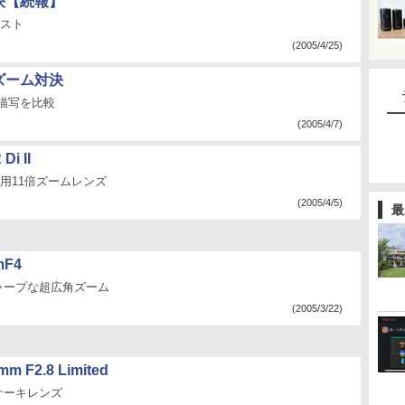
決【続報】
テスト
(2005/4/25)
ズーム対決
の描写を比較
(2005/4/7)
i II
専用11倍ズームレンズ
(2005/4/5)
最
mF4
ャープな超広角ズーム
(2005/3/22)
 F2.8 Limited
ケーキレンズ