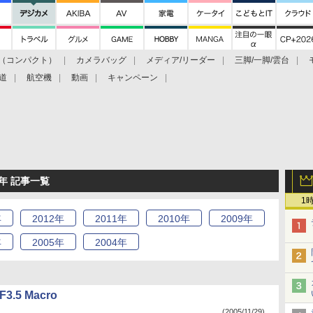
（コンパクト）
カメラバッグ
メディア/リーダー
三脚/一脚/雲台
道
航空機
動画
キャンペーン
年 記事一覧
1
年
2012
年
2011
年
2010
年
2009
年
年
2005
年
2004
年
3.5 Macro
(2005/11/29)