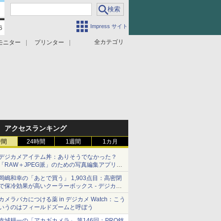
Impress サイト
全カテゴリ
モニター
プリンター
アクセスランキング
時間
24時間
1週間
1カ月
デジカメアイテム丼：ありそうでなかった？
「RAW＋JPEG派」のための写真編集アプリ
カメラデフォルトのJPEGを大切にする
岡嶋和幸の「あとで買う」 1,903点目：高密閉
「Filmator」
で保冷効果が高いクーラーボックス - デジカメ
Watch
カメラバカにつける薬 in デジカメ Watch：こう
いうのはフィールドズームと呼ぼう
赤城耕一の「アカギカメラ」 第146回：PRO銘