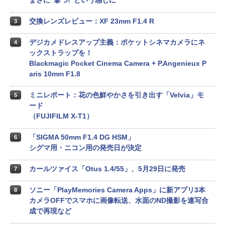
まさに“撃つ!”という感じに
交換レンズレビュー：XF 23mm F1.4 R
3
デジカメドレスアップ主義：ポケットシネマカメラにネ
4
ックストラップを！
Blackmagic Pocket Cinema Camera + P.Angenieux P
aris 10mm F1.8
ミニレポート：花の色鮮やかさを引き出す「Velvia」モ
5
ード
（FUJIFILM X-T1）
「SIGMA 50mm F1.4 DG HSM」
6
シグマ用・ニコン用の発売日が決定
カールツァイス「Otus 1.4/55」、5月29日に発売
7
ソニー「PlayMemories Camera Apps」に新アプリ3本
8
カメラOFFでスマホに画像転送、水面のND撮影を連写合
成で再現など