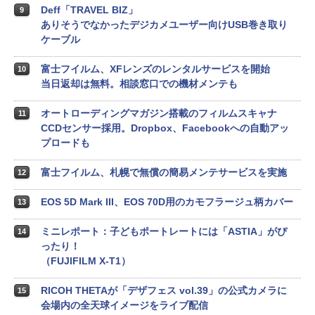
Deff「TRAVEL BIZ」
9
ありそうでなかったデジカメユーザー向けUSB巻き取り
ケーブル
富士フイルム、XFレンズのレンタルサービスを開始
10
当日返却は無料。相談窓口での機材メンテも
オートローディングマガジン搭載のフィルムスキャナ
11
CCDセンサー採用。Dropbox、Facebookへの自動アッ
プロードも
富士フイルム、札幌で無償の簡易メンテサービスを実施
12
EOS 5D Mark III、EOS 70D用のカモフラージュ柄カバー
13
ミニレポート：子どもポートレートには「ASTIA」がぴ
14
ったり！
（FUJIFILM X-T1）
RICOH THETAが「デザフェス vol.39」の公式カメラに
15
会場内の全天球イメージをライブ配信