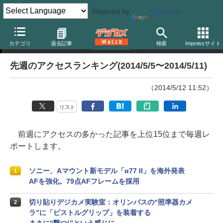
Powered by
Translate
アクセスランキング
カテゴリ
過去記事
検索
Impressサイト
先週のアクセスランキング(2014/5/5〜2014/5/11)
（2014/5/12 11:52）
リスト
前週にアクセスの多かった記事を上位15位まで毎週レ
ポートします。
ソニー、Aマウント新モデル「α77 II」を海外発表
1
AFを強化。79点AFフレームを採用
切り貼りデジカメ実験室：オリンパスの“照準器カメ
2
ラ”に「ピストルグリップ」を装着する