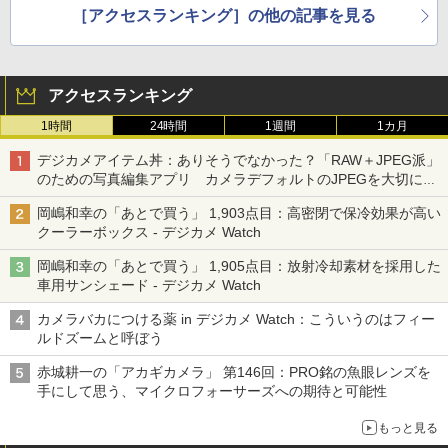
［アクセスランキング］の他の記事を見る
アクセスランキング
1時間
24時間
1週間
1カ月
デジカメアイテム丼：ありそうでなかった？「RAW＋JPEG派」
のための写真編集アプリ カメラデフォルトのJPEGを大切にす
る「Filmator」
岡嶋和幸の「あとで買う」 1,903点目：高密閉で保冷効果が高い
クーラーボックス - デジカメ Watch
岡嶋和幸の「あとで買う」 1,905点目：放射冷却素材を採用した
車用サンシェード - デジカメ Watch
カメラバカにつける薬 in デジカメ Watch：こういうのはフィー
ルドズームと呼ぼう
赤城耕一の「アカギカメラ」 第146回：PRO銘の魚眼レンズを
手にして思う、マイクロフォーサーズへの期待と可能性
もっと見る