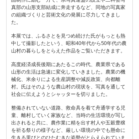
真部の山形支部結成に奔走するなど、同地の写真家
の組織づくりと芸術文化の発展に尽力してきまし
た。
本展では、ふるさとを見つめ続けた氏がもっとも熱
中して撮影したという、昭和40年代から50年代の農
山村の暮らしをとらえた作品をご覧いただきます。
高度経済成長後期にあたるこの時代、農業県である
山形の生活は急速に変化していきました。農業の機
械化、米余りによる生産調整や減反政策、向都離
村。氏はそのような農山村の現状を、写真を通して
社会に伝えようとシャッターを切りました。
整備されていない道路、救命具を着て舟通学する児
童、離村していく家族など、当時の生活環境が写し
出されると共に、農作業に精を出す村人や五穀豊穣
を祈る祭りの様子など、厳しい環境の中でも懸命に
生きる里びとのひたむきな姿勢がとらえられていま