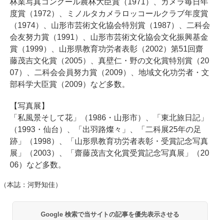
林業写真コンクール農林大臣賞（1971）、カメラ毎日年
度賞（1972）、ミノルタカメラロッコールクラブ年度賞
（1974）、山形市芸術文化協会特別賞（1987）、二科会
会友努力賞（1991）、山形市芸術文化協会文化振興基金
賞（1999）、山形県教育功労者表彰（2002）第51回齋
藤茂吉文化賞（2005）、真壁仁・野の文化賞特別賞（20
07）、二科会会員努力賞（2009）、地域文化功労者・文
部科学大臣賞（2009）など多数。
【写真展】
「私風景そして花」（1986・山形市）、「東北旅日記」
（1993・仙台）、「出羽路燦々」、「二科展25年の足
跡」（1998）、「山形県教育功労者表彰・受賞記念写真
展」（2003）、「齋藤茂吉文化賞受賞記念写真展」（20
06）など多数。
（本誌：河野知佳）
Google 検索で当サイトの記事を優先表示させる