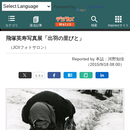
Powered by
Translate
写真展
カテゴリ
過去記事
検索
Impressサイト
飛塚英寿写真展「出羽の里びと」
（JCIIフォトサロン）
Reported by 本誌：河野知佳
（2015/9/18 08:00）
リスト