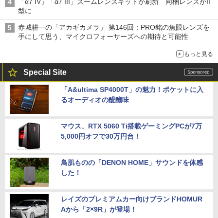
「α7 IV」「α7 III」ズームレンズキットが刷新 同梱レンズがII
型に
赤城耕一の「アカギカメラ」 第146回：PRO銘の魚眼レンズを
手にして思う、マイクロフォーサーズへの期待と可能性
もっと見る
Special Site
「A&ultima SP4000T」の魅力！ポケットに入
るオーディオの醍醐味
マウス、RTX 5060 Ti搭載ゲーミングPCが7万
5,000円オフで30万円台！
鳥肌ものの「DENON HOME」サウンドを体感
した！
レイズのプレミアムカー向けブランドHOMUR
Aから「2×9R」が登場！