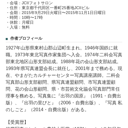
・会場：JCIIフォトサロン
・住所：東京都千代田区一番町25番地JCIIビル
・会期：2015年9月29日火曜日〜2015年11月1日日曜日
・時間：10時〜17時
・休館：月曜日
・入場：無料
作者プロフィール
1927年山形県東村山郡山辺町生まれ。1946年国鉄に就
職。1973年東北写真作家集団へ入会。1974年二科会写真
部東北地区山形支部結成。1988年花の会山形支部結成。
1993年県写真連盟会長に就任し、2001年まで務める。現
在、やまがたカルチャーセンター写真講座講師。二科会
写真部山形支部顧問、県写真連盟顧問、市写真連盟顧
問、花の会山形顧問、県・市芸術文化協会写真部門常任
理事を務める。写真集に『出羽の国原』（1991・自費出
版）、『出羽の里びと』（2006・自費出版）、『写真 私
のしごと』（2014・自費出版）がある。
【受賞歴】