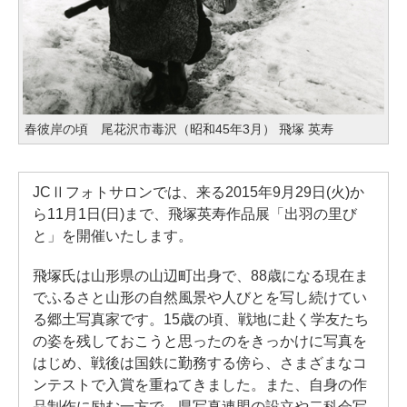
春彼岸の頃 尾花沢市毒沢（昭和45年3月） 飛塚 英寿
JCⅡフォトサロンでは、来る2015年9月29日(火)か
ら11月1日(日)まで、飛塚英寿作品展「出羽の里び
と」を開催いたします。
飛塚氏は山形県の山辺町出身で、88歳になる現在ま
でふるさと山形の自然風景や人びとを写し続けてい
る郷土写真家です。15歳の頃、戦地に赴く学友たち
の姿を残しておこうと思ったのをきっかけに写真を
はじめ、戦後は国鉄に勤務する傍ら、さまざまなコ
ンテストで入賞を重ねてきました。また、自身の作
品制作に励む一方で、県写真連盟の設立や二科会写