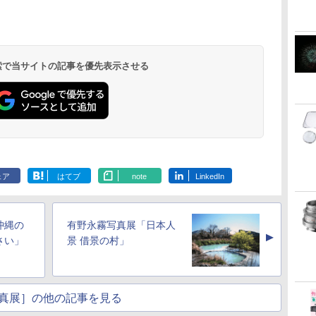
 検索で当サイトの記事を優先表示させる
ェア
はてブ
note
LinkedIn
沖縄の
有野永霧写真展「日本人
▲
さい」
景 借景の村」
真展］の他の記事を見る