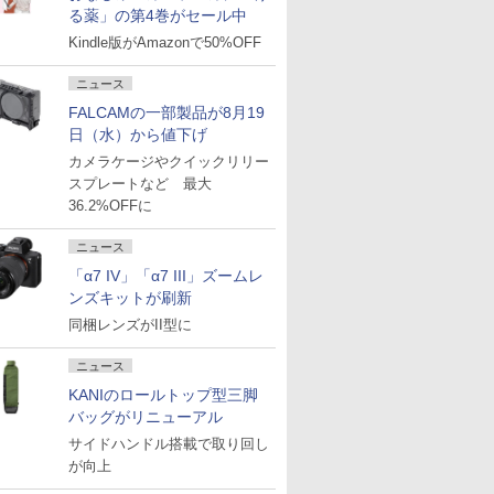
る薬」の第4巻がセール中
Kindle版がAmazonで50%OFF
ニュース
FALCAMの一部製品が8月19
日（水）から値下げ
カメラケージやクイックリリー
スプレートなど 最大
36.2%OFFに
ニュース
「α7 IV」「α7 III」ズームレ
ンズキットが刷新
同梱レンズがII型に
ニュース
KANIのロールトップ型三脚
バッグがリニューアル
サイドハンドル搭載で取り回し
が向上