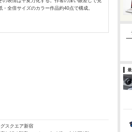
その表情は千変万化する。作者の深い眼差しで見
紙・全倍サイズのカラー作品約40点で構成。
最
ングスクエア新宿