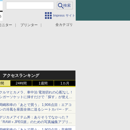
Impress サイト
全カテゴリ
モニター
プリンター
アクセスランキング
時間
24時間
1週間
1カ月
クルマとカメラ、車中泊 電池切れの心配なし！
シガーソケットに挿すだけで「探す」が使える
スマートタグ - デジカメ Watch
岡嶋和幸の「あとで買う」 1,906点目：エアコ
ンの冷風を座面全体に送るシートカバー - デジ
カメ Watch
デジカメアイテム丼：ありそうでなかった？
「RAW＋JPEG派」のための写真編集アプリ
カメラデフォルトのJPEGを大切にする
岡嶋和幸の「あとで買う」 1,903点目：高密閉