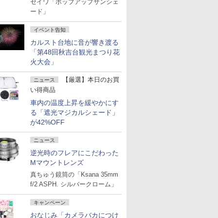
セイワ「ポップアップサンシェ
ード」
イベント告知
カルスト台地に音が響き渡る
「第48回秋吉台観光まつり花
火大会」
【厳選】本日のお買
ニュース
い得商品
車内の温度上昇を緩やかにす
る「遮光マジカルシェード」
が42%OFF
ニュース
逆光時のフレアにこだわった
Mマウントレンズ
真ちゅう鏡筒の「Ksana 35mm
f/2 ASPH. シルバークローム」
キャンペーン
おなじみ「カメラバカにつけ