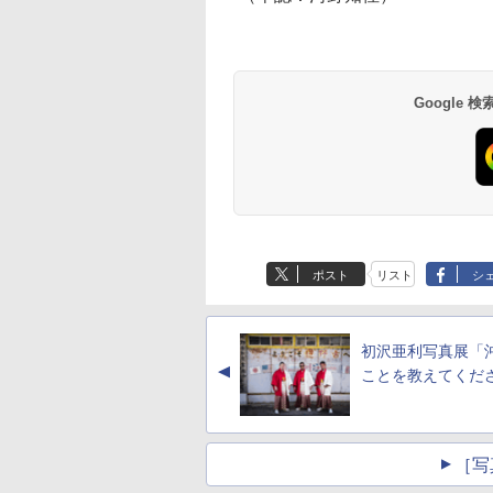
Google
ポスト
リスト
シ
初沢亜利写真展「
▲
ことを教えてくだ
［写