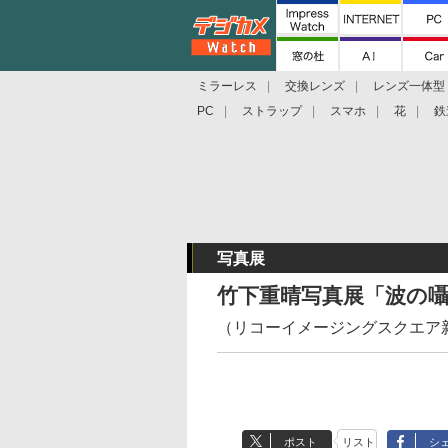
ミラーレス
交換レンズ
レンズ一体型
PC
ストラップ
スマホ
花
鉄
写真展
竹下重晴写真展「波の
（リコーイメージングスクエア
ポスト
リスト
シ