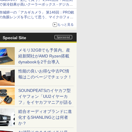
「Filmator」
で保冷効果が高いクーラーボックス - デジカメ
Watch
赤城耕一の「アカギカメラ」 第146回：PRO銘
の魚眼レンズを手にして思う、マイクロフォー
サーズへの期待と可能性
もっと見る
Special Site
メモリ32GBでも予算内。産
経新聞社がAMD Ryzen搭載
dynabookを2千台導入
性能の良いお得な中古PC情
報はこのページでチェック！
SOUNDPEATSのイヤカフ型
イヤフォン「UU2イヤーカ
フ」をイヤカフマニアが語る
総合オーディオブランドに進
化するSHANLINGとは何者
か？