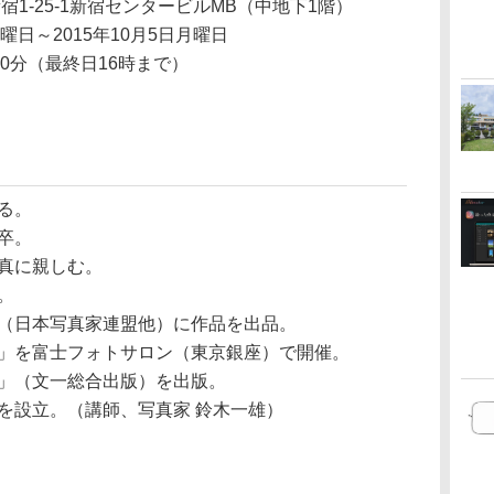
1-25-1新宿センタービルMB（中地下1階）
水曜日～2015年10月5日月曜日
30分（最終日16時まで）
る。
卒。
写真に親しむ。
。
展（日本写真家連盟他）に作品を出品。
」を富士フォトサロン（東京銀座）で開催。
一総合出版）を出版。
を設立。（講師、写真家 鈴木一雄）