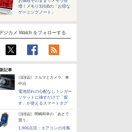
お値段そのままでメモリ倍
増！メモリ32GBの「お得な
ゲーミングノート」
デジカメ Watch をフォローする
新記事
クルマとカメラ、車
コラム
中泊
電池切れの心配なし！シガー
ソケットに挿すだけで「探
す」が使えるスマートタグ
岡嶋和幸の「あとで
コラム
買う」
1,906点目：エアコンの冷風