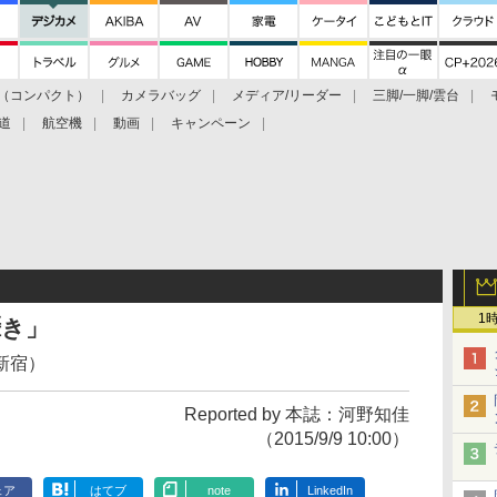
（コンパクト）
カメラバッグ
メディア/リーダー
三脚/一脚/雲台
道
航空機
動画
キャンペーン
1
囁き」
新宿）
Reported by 本誌：河野知佳
（2015/9/9 10:00）
ェア
はてブ
note
LinkedIn