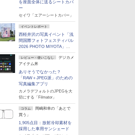
を座面全体に送るシートカバ
ー
セイワ「エアーシートカバー」
イベントレポート
西軽井沢の写真イベント「浅
間国際フォトフェスティバル
2026 PHOTO MIYOTA」が
開幕
デジカメ
レビュー・使いこなし
アイテム丼
ありそうでなかった？
「RAW＋JPEG派」のための
写真編集アプリ
カメラデフォルトのJPEGを大
切にする「Filmator」
岡嶋和幸の「あとで
コラム
買う」
1,905点目：放射冷却素材を
採用した車用サンシェード