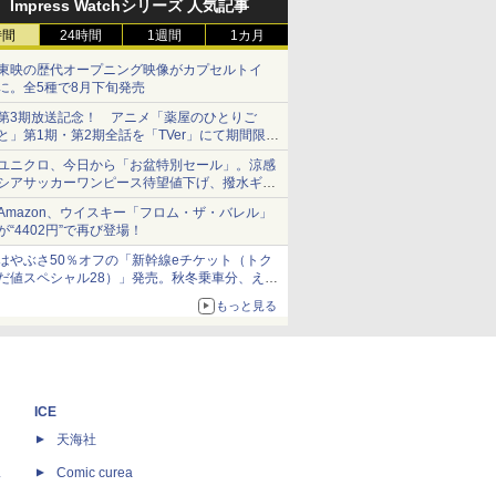
Impress Watchシリーズ 人気記事
時間
24時間
1週間
1カ月
東映の歴代オープニング映像がカプセルトイ
に。全5種で8月下旬発売
第3期放送記念！ アニメ「薬屋のひとりご
と」第1期・第2期全話を「TVer」にて期間限定
で順次無料配信開始
ユニクロ、今日から「お盆特別セール」。涼感
シアサッカーワンピース待望値下げ、撥水ギア
ショーツは1990円に
Amazon、ウイスキー「フロム・ザ・バレル」
が“4402円”で再び登場！
はやぶさ50％オフの「新幹線eチケット（トク
だ値スペシャル28）」発売。秋冬乗車分、えき
ねっと限定
もっと見る
ICE
天海社
ス
Comic curea