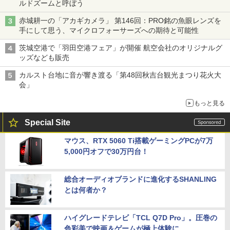
ルドズームと呼ぼう
赤城耕一の「アカギカメラ」 第146回：PRO銘の魚眼レンズを
手にして思う、マイクロフォーサーズへの期待と可能性
茨城空港で「羽田空港フェア」が開催 航空会社のオリジナルグ
ッズなども販売
カルスト台地に音が響き渡る「第48回秋吉台観光まつり花火大
会」
もっと見る
Special Site
マウス、RTX 5060 Ti搭載ゲーミングPCが7万
5,000円オフで30万円台！
総合オーディオブランドに進化するSHANLING
とは何者か？
ハイグレードテレビ「TCL Q7D Pro」。圧巻の
色彩美で映画＆ゲームが極上体験に