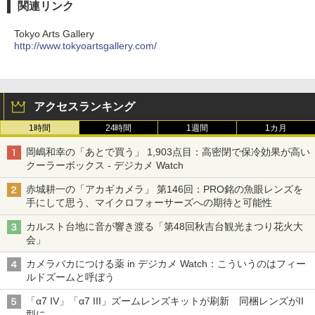
関連リンク
Tokyo Arts Gallery
http://www.tokyoartsgallery.com/
アクセスランキング
1時間
24時間
1週間
1カ月
岡嶋和幸の「あとで買う」 1,903点目：高密閉で保冷効果が高い
クーラーボックス - デジカメ Watch
赤城耕一の「アカギカメラ」 第146回：PRO銘の魚眼レンズを
手にして思う、マイクロフォーサーズへの期待と可能性
カルスト台地に音が響き渡る「第48回秋吉台観光まつり花火大
会」
カメラバカにつける薬 in デジカメ Watch：こういうのはフィー
ルドズームと呼ぼう
「α7 IV」「α7 III」ズームレンズキットが刷新 同梱レンズがII
型に