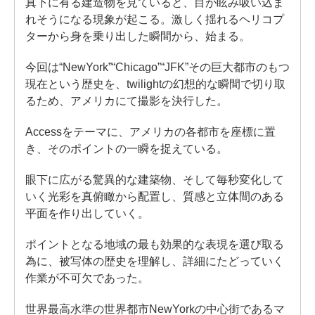
真下に有る建造物を見ていると、目が眩み吸い込ま
れそうになる現象が起こる。激しく揺れるヘリコプ
ターから身を乗り出した瞬間から、始まる。
今回は“NewYork”“Chicago”“JFK”その巨大都市のもつ
現在という歴史を、twilightの幻想的な瞬間で切り取
るため、アメリカにて撮影を決行した。
Accessをテーマに、アメリカの各都市を座標に置
き、そのポイントの一瞬を捉えている。
眼下に広がる驚異的な建築物、そして毎秒変化して
いく光彩を真俯瞰から配置し、質感と立体間のある
平面を作り出していく。
ポイントとなる地域の最も効果的な表現を選び取る
為に、被写体の歴史を理解し、詳細にたどっていく
作業が不可欠であった。
世界最高水準の世界都市NewYorkの中心街であるマ