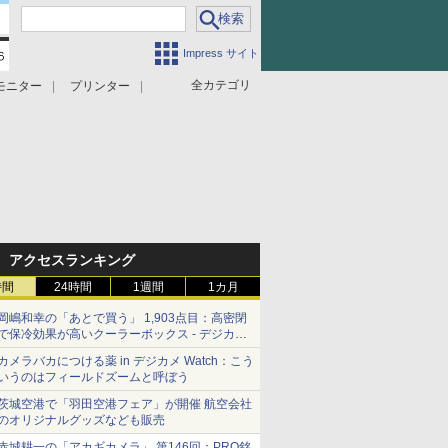
Impress サイト
全カテゴリ
モニター
プリンター
アクセスランキング
時間
24時間
1週間
1カ月
岡嶋和幸の「あとで買う」 1,903点目：高密閉
で保冷効果が高いクーラーボックス - デジカメ
Watch
カメラバカにつける薬 in デジカメ Watch：こう
いうのはフィールドズームと呼ぼう
茨城空港で「羽田空港フェア」が開催 航空会社
のオリジナルグッズなども販売
赤城耕一の「アカギカメラ」 第146回：PRO銘