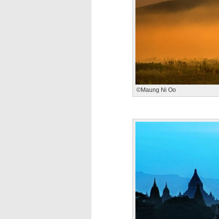
©Maung Ni Oo