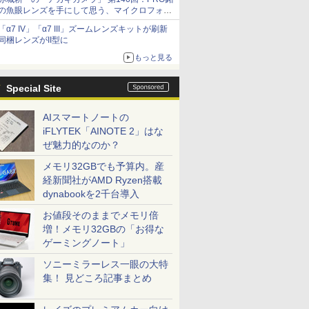
の魚眼レンズを手にして思う、マイクロフォー
サーズへの期待と可能性
「α7 IV」「α7 III」ズームレンズキットが刷新
同梱レンズがII型に
もっと見る
Special Site
AIスマートノートの
iFLYTEK「AINOTE 2」はな
ぜ魅力的なのか？
メモリ32GBでも予算内。産
経新聞社がAMD Ryzen搭載
dynabookを2千台導入
お値段そのままでメモリ倍
増！メモリ32GBの「お得な
ゲーミングノート」
ソニーミラーレス一眼の大特
集！ 見どころ記事まとめ