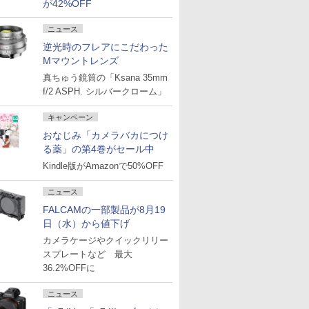
が42%OFF
ニュース
逆光時のフレアにこだわった
Mマウントレンズ
真ちゅう鏡筒の「Ksana 35mm
f/2 ASPH. シルバークローム」
キャンペーン
おなじみ「カメラバカにつけ
る薬」の第4巻がセール中
Kindle版がAmazonで50%OFF
ニュース
FALCAMの一部製品が8月19
日（水）から値下げ
カメラケージやクイックリリー
スプレートなど 最大
36.2%OFFに
ニュース