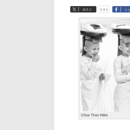
ポスト
リスト
シ
©Soe Than Htike