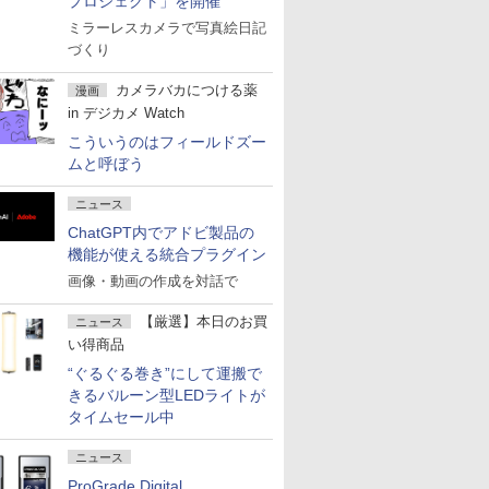
プロジェクト」を開催
ミラーレスカメラで写真絵日記
づくり
カメラバカにつける薬
漫画
in デジカメ Watch
こういうのはフィールドズー
ムと呼ぼう
ニュース
ChatGPT内でアドビ製品の
機能が使える統合プラグイン
画像・動画の作成を対話で
【厳選】本日のお買
ニュース
い得商品
“ぐるぐる巻き”にして運搬で
きるバルーン型LEDライトが
タイムセール中
ニュース
ProGrade Digital、