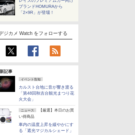
レイズのプレミアムカー向け
ブランドHOMURAから
「2×9R」が登場！
デジカメ Watch をフォローする
新記事
イベント告知
カルスト台地に音が響き渡る
「第48回秋吉台観光まつり花
火大会」
【厳選】本日のお買
ニュース
い得商品
車内の温度上昇を緩やかにす
る「遮光マジカルシェード」