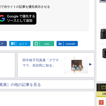
 検索で当サイトの記事を優先表示させる
ェア
はてブ
note
LinkedIn
田中裕子写真展「グアテ
▲
マラ、先住民に知る」
真展］の他の記事を見る
1