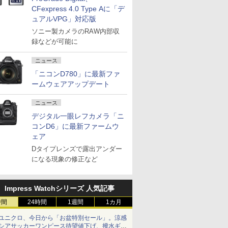
CFexpress 4.0 Type Aに「デ
ュアルVPG」対応版
ソニー製カメラのRAW内部収
録などが可能に
ニュース
「ニコンD780」に最新ファ
ームウェアアップデート
ニュース
デジタル一眼レフカメラ「ニ
コンD6」に最新ファームウ
ェア
Dタイプレンズで露出アンダー
になる現象の修正など
Impress Watchシリーズ 人気記事
時間
24時間
1週間
1カ月
ユニクロ、今日から「お盆特別セール」。涼感
シアサッカーワンピース待望値下げ、撥水ギア