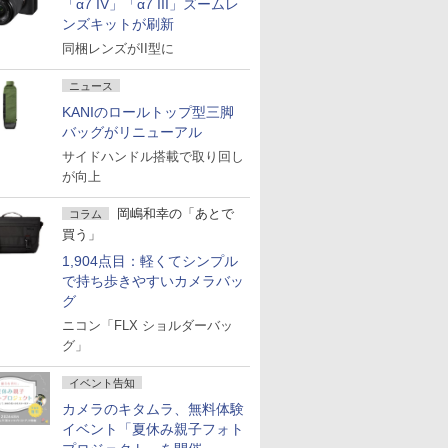
「α7 IV」「α7 III」ズームレ
ンズキットが刷新
同梱レンズがII型に
ニュース
KANIのロールトップ型三脚
バッグがリニューアル
サイドハンドル搭載で取り回し
が向上
岡嶋和幸の「あとで
コラム
買う」
1,904点目：軽くてシンプル
で持ち歩きやすいカメラバッ
グ
ニコン「FLX ショルダーバッ
グ」
イベント告知
カメラのキタムラ、無料体験
イベント「夏休み親子フォト