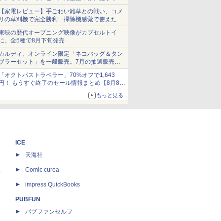
ショーツは1990円に
【家電レビュー】手ごわい雑草との戦い、コメ
リの草刈機で完全勝利 掃除機感覚で使えた
東映の歴代オープニング映像がカプセルトイ
に。全5種で8月下旬発売
カルディ、オンライン限定「ネコバッグ＆タン
ブラーセット」を一般販売。7月の抽選販売の
当選無効分
「オクトパストラベラー」70%オフで1,643
円！ もうすぐ終了のセール情報まとめ【8月8日
更新】
もっと見る
ニンテンドーeショップでは「大神 絶景版」が
67%オフで990円
ICE
天海社
ス
Comic curea
impress QuickBooks
PUBFUN
パブファンセルフ