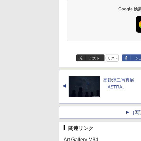
Google
ポスト
リスト
シ
高砂淳二写真展
▲
「ASTRA」
［写
関連リンク
Art Gallery M84