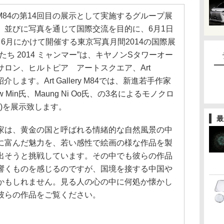
ery M84の第14回目の展示として実施するグループ展
、並びに写真を通じて国際交流を目的に、6月1日
6月にかけて開催する東京写真月間2014の国際展
ち 2014 ミャンマー”は、キヤノンSタワーオー
ロン、ヒルトピア アートスクエア、Art
を紹介します。Art Gallery M84では、新進若手作家
Zaw Min氏、Maung Ni Oo氏、の3名によるモノクロ
定)を展示致します。
最
家は、黄金の国と呼ばれる情緒的な自然風景の中
に富んだ魅力を、若い感性で絵画の様な作品を製
出そうと挑戦しています。その中でも彼らの作品
響くものを感じるのですが、国境を接する中国や
かもしれません。見る人の心の中に何処か懐かし
彼らの作品をご覧ください。