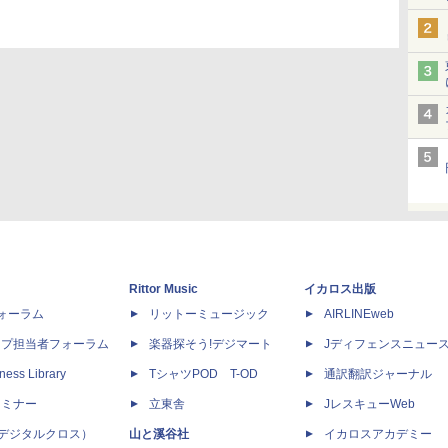
Rittor Music
イカロス出版
dフォーラム
リットーミュージック
AIRLINEweb
ップ担当者フォーラム
楽器探そう!デジマート
Jディフェンスニュー
ness Library
TシャツPOD T-OD
通訳翻訳ジャーナル
セミナー
立東舎
JレスキューWeb
 X（デジタルクロス）
山と溪谷社
イカロスアカデミー