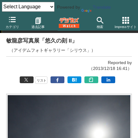
Powered by
Translate
写真展
カテゴリ
過去記事
検索
Impressサイト
敏龍彦写真展「悠久の刻 II」
（アイデムフォトギャラリー「シリウス」）
Reported by
（2013/12/18 16:41）
リスト