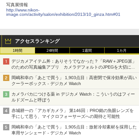
写真展情報
http://www.nikon-
image.com/activity/salon/exhibition/2013/10_ginza.htm#01
アクセスランキング
1時間
24時間
1週間
1カ月
デジカメアイテム丼：ありそうでなかった？「RAW＋JPEG派」
のための写真編集アプリ カメラデフォルトのJPEGを大切にす
る「Filmator」
岡嶋和幸の「あとで買う」 1,903点目：高密閉で保冷効果が高い
クーラーボックス - デジカメ Watch
カメラバカにつける薬 in デジカメ Watch：こういうのはフィー
ルドズームと呼ぼう
赤城耕一の「アカギカメラ」 第146回：PRO銘の魚眼レンズを
手にして思う、マイクロフォーサーズへの期待と可能性
岡嶋和幸の「あとで買う」 1,905点目：放射冷却素材を採用した
車用サンシェード - デジカメ Watch