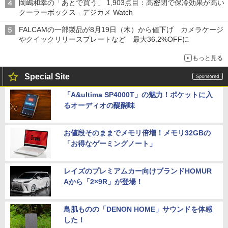
岡嶋和幸の「あとで買う」 1,903点目：高密閉で保冷効果が高い
クーラーボックス - デジカメ Watch
FALCAMの一部製品が8月19日（木）から値下げ カメラケージ
やクイックリリースプレートなど 最大36.2%OFFに
もっと見る
Special Site
「A&ultima SP4000T」の魅力！ポケットに入
るオーディオの醍醐味
お値段そのままでメモリ倍増！メモリ32GBの
「お得なゲーミングノート」
レイズのプレミアムカー向けブランドHOMUR
Aから「2×9R」が登場！
鳥肌ものの「DENON HOME」サウンドを体感
した！