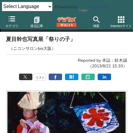
Powered by
Translate
写真展
カテゴリ
過去記事
検索
Impressサイト
夏目幹也写真展「祭りの子」
（ニコンサロンbis大阪）
Reported by 本誌：鈴木誠
（2013/8/21 15:33）
リスト