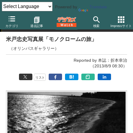
Powered by
Translate
写真展
カテゴリ
過去記事
検索
Impressサイト
米戸忠史写真展「モノクロームの旅」
（オリンパスギャラリー）
Reported by 本誌：折本幸治
（2013/8/9 08:30）
リスト