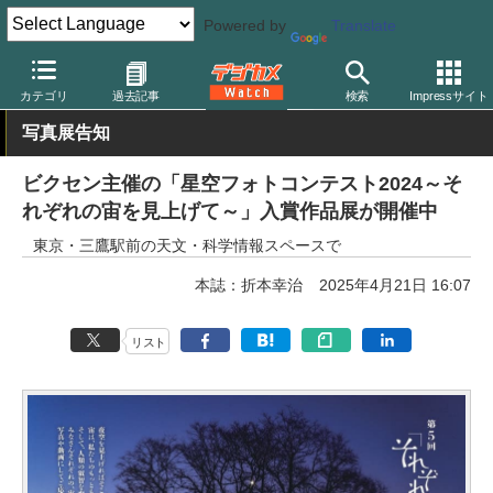
Powered by
Translate
デジカメ Watch
撮影情報
星景・天体
カテゴリ
過去記事
検索
Impressサイト
写真展告知
ビクセン主催の「星空フォトコンテスト2024～そ
れぞれの宙を見上げて～」入賞作品展が開催中
東京・三鷹駅前の天文・科学情報スペースで
本誌：折本幸治
2025年4月21日 16:07
リスト