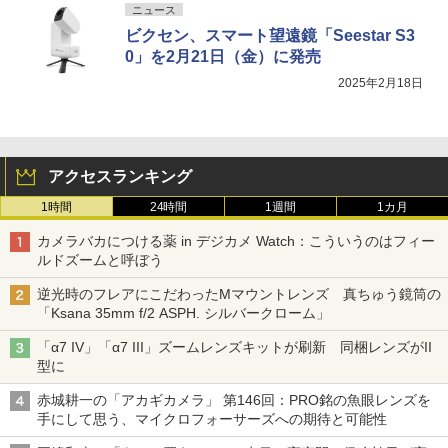
ニュース
ビクセン、スマート望遠鏡「Seestar S3
0」を2月21日（金）に発売
2025年2月18日
アクセスランキング
1時間
24時間
1週間
1カ月
カメラバカにつける薬 in デジカメ Watch：こういうのはフィー
ルドズームと呼ぼう
逆光時のフレアにこだわったMマウントレンズ 真ちゅう鏡筒の
「Ksana 35mm f/2 ASPH. シルバークローム」
「α7 IV」「α7 III」ズームレンズキットが刷新 同梱レンズがII
型に
赤城耕一の「アカギカメラ」 第146回：PRO銘の魚眼レンズを
手にして思う、マイクロフォーサーズへの期待と可能性