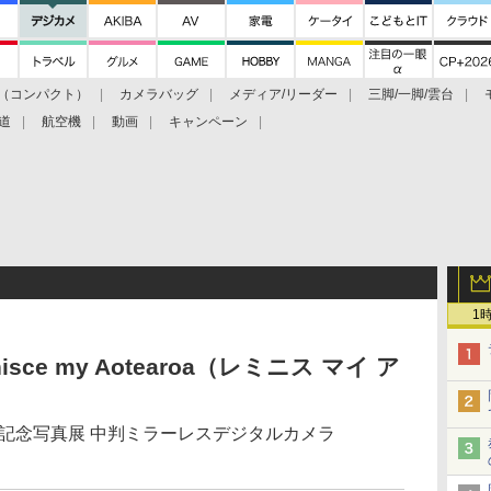
（コンパクト）
カメラバッグ
メディア/リーダー
三脚/一脚/雲台
道
航空機
動画
キャンペーン
1
ce my Aotearoa（レミニス マイ ア
10周年記念写真展 中判ミラーレスデジタルカメラ