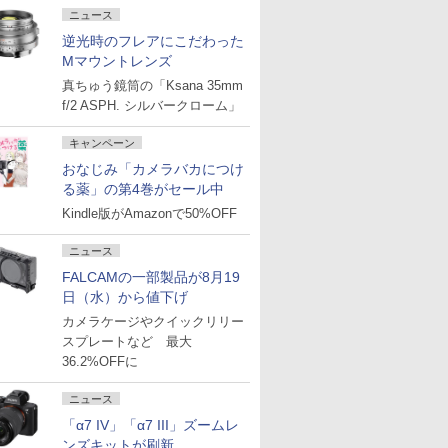
ニュース
逆光時のフレアにこだわった
Mマウントレンズ
真ちゅう鏡筒の「Ksana 35mm
f/2 ASPH. シルバークローム」
キャンペーン
おなじみ「カメラバカにつけ
る薬」の第4巻がセール中
Kindle版がAmazonで50%OFF
ニュース
FALCAMの一部製品が8月19
日（水）から値下げ
カメラケージやクイックリリー
スプレートなど 最大
36.2%OFFに
ニュース
「α7 IV」「α7 III」ズームレ
ンズキットが刷新