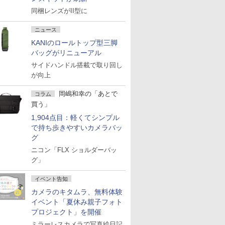
同梱レンズがII型に
ニュース
KANIのロールトップ型三脚
バッグがリニューアル
サイドハンドル搭載で取り回し
が向上
岡嶋和幸の「あとで
コラム
買う」
1,904点目：軽くてシンプル
で持ち歩きやすいカメラバッ
グ
ニコン「FLX ショルダーバッ
グ」
イベント告知
カメラのキタムラ、無料体験
イベント「夏休み親子フォト
プロジェクト」を開催
ミラーレスカメラで写真絵日記