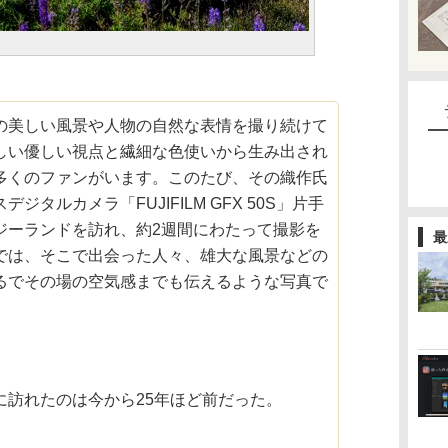
の美しい風景や人物の自然な表情を撮り続けて
しい優しい視点と繊細な色使いから生み出され
多くのファンがいます。このたび、その織作氏
タルカメラ「FUJIFILM GFX 50S」片手
ジーランドを訪れ、約2週間にわたって撮影を
最
では、そこで出会った人々、雄大な風景などの
るでその場の空気感までも伝えるような写真で
に訪れたのは今から25年ほど前だった。