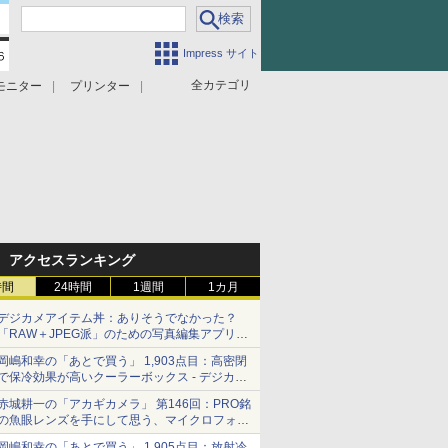
Impress サイト
全カテゴリ
モニター
プリンター
アクセスランキング
時間
24時間
1週間
1カ月
デジカメアイテム丼：ありそうでなかった？
「RAW＋JPEG派」のための写真編集アプリ
カメラデフォルトのJPEGを大切にする
岡嶋和幸の「あとで買う」 1,903点目：高密閉
「Filmator」
で保冷効果が高いクーラーボックス - デジカメ
Watch
赤城耕一の「アカギカメラ」 第146回：PRO銘
の魚眼レンズを手にして思う、マイクロフォー
サーズへの期待と可能性
岡嶋和幸の「あとで買う」 1,905点目：放射冷