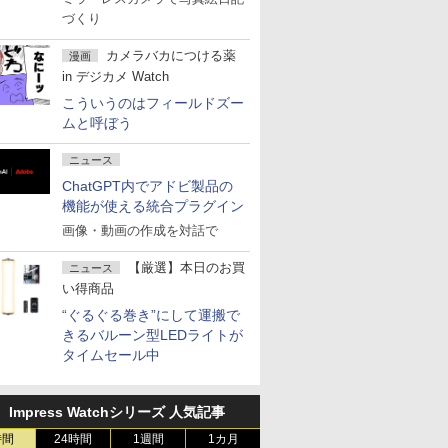
づくり
カメラバカにつける薬
漫画
in デジカメ Watch
こういうのはフィールドズー
ムと呼ぼう
ニュース
ChatGPT内でアドビ製品の
機能が使える統合プラグイン
画像・動画の作成を対話で
【厳選】本日のお買
ニュース
い得商品
“ぐるぐる巻き”にして運搬で
きるバルーン型LEDライトが
タイムセール中
Impress Watchシリーズ 人気記事
時間
24時間
1週間
1カ月