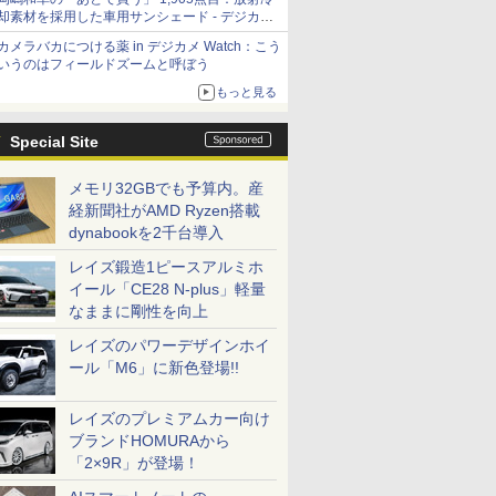
却素材を採用した車用サンシェード - デジカメ
Watch
カメラバカにつける薬 in デジカメ Watch：こう
いうのはフィールドズームと呼ぼう
もっと見る
Special Site
メモリ32GBでも予算内。産
経新聞社がAMD Ryzen搭載
dynabookを2千台導入
レイズ鍛造1ピースアルミホ
イール「CE28 N-plus」軽量
なままに剛性を向上
レイズのパワーデザインホイ
ール「M6」に新色登場!!
レイズのプレミアムカー向け
ブランドHOMURAから
「2×9R」が登場！