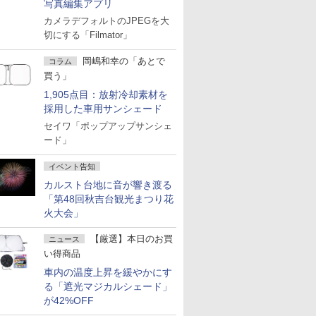
写真編集アプリ
カメラデフォルトのJPEGを大
切にする「Filmator」
岡嶋和幸の「あとで
コラム
買う」
1,905点目：放射冷却素材を
採用した車用サンシェード
セイワ「ポップアップサンシェ
ード」
イベント告知
カルスト台地に音が響き渡る
「第48回秋吉台観光まつり花
火大会」
【厳選】本日のお買
ニュース
い得商品
車内の温度上昇を緩やかにす
る「遮光マジカルシェード」
が42%OFF