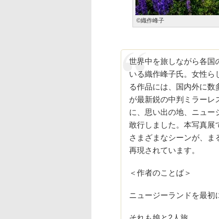
©織作峰子
世界中を旅しながら各国
いる織作峰子氏。女性ら
る作品には、国内外に数
が最新鋭の中判ミラーレスデジ
に、思い出の地、ニュー
敢行しました。本写真展
さまざまなシーンが、ま
再現されています。
＜作者のことば＞
ニュージーランドを最初
それも娘と2人旅。