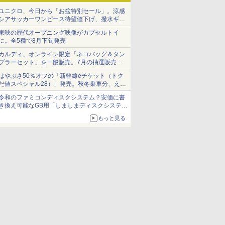
ユニクロ、今日から「お盆特別セール」。涼感
シアサッカーワンピース待望値下げ、撥水ギア
ショーツは1990円に
東映の歴代オープニング映像がカプセルトイ
に。全5種で8月下旬発売
カルディ、オンライン限定「ネコバッグ＆タン
ブラーセット」を一般販売。7月の抽選販売の
当選無効分
はやぶさ50％オフの「新幹線eチケット（トク
だ値スペシャル28）」発売。秋冬乗車分、えき
ねっと限定
令和のファミコンディスクシステム？安価に書
き換え可能なGB用「しましまディスクシステ
ム」
もっと見る