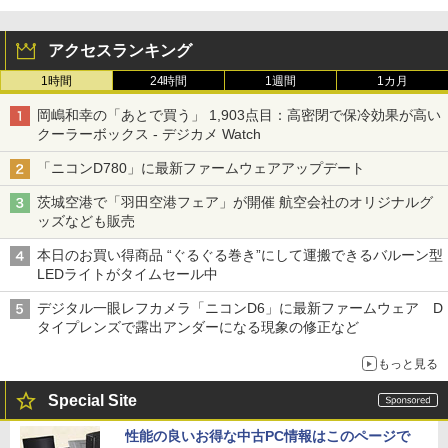
アクセスランキング
1時間
24時間
1週間
1カ月
岡嶋和幸の「あとで買う」 1,903点目：高密閉で保冷効果が高い
クーラーボックス - デジカメ Watch
「ニコンD780」に最新ファームウェアアップデート
茨城空港で「羽田空港フェア」が開催 航空会社のオリジナルグ
ッズなども販売
本日のお買い得商品 “ぐるぐる巻き”にして運搬できるバルーン型
LEDライトがタイムセール中
デジタル一眼レフカメラ「ニコンD6」に最新ファームウェア D
タイプレンズで露出アンダーになる現象の修正など
もっと見る
Special Site
性能の良いお得な中古PC情報はこのページで