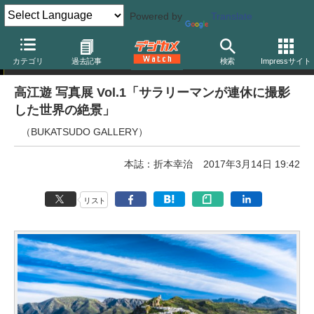
Powered by
Translate
写真展告知
カテゴリ
過去記事
検索
Impressサイト
高江遊 写真展 Vol.1「サラリーマンが連休に撮影
した世界の絶景」
（BUKATSUDO GALLERY）
本誌：折本幸治
2017年3月14日 19:42
リスト