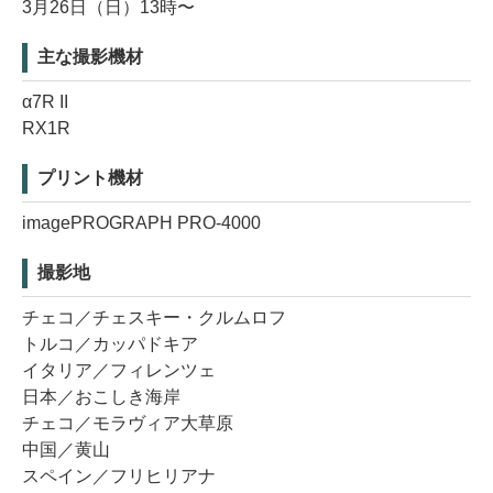
3月26日（日）13時〜
主な撮影機材
α7R II
RX1R
プリント機材
imagePROGRAPH PRO-4000
撮影地
チェコ／チェスキー・クルムロフ
トルコ／カッパドキア
イタリア／フィレンツェ
日本／おこしき海岸
チェコ／モラヴィア大草原
中国／黄山
スペイン／フリヒリアナ