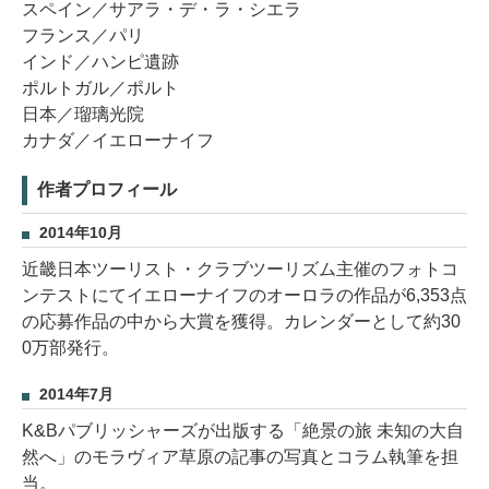
スペイン／サアラ・デ・ラ・シエラ
フランス／パリ
インド／ハンピ遺跡
ポルトガル／ポルト
日本／瑠璃光院
カナダ／イエローナイフ
作者プロフィール
2014年10月
近畿日本ツーリスト・クラブツーリズム主催のフォトコ
ンテストにてイエローナイフのオーロラの作品が6,353点
の応募作品の中から大賞を獲得。カレンダーとして約30
0万部発行。
2014年7月
K&Bパブリッシャーズが出版する「絶景の旅 未知の大自
然へ」のモラヴィア草原の記事の写真とコラム執筆を担
当。