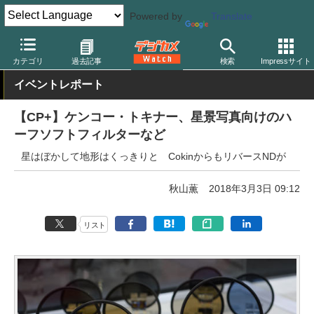
Powered by
Translate
デジカメ Watch
レンズ
レンズフィルター
ケンコー
カテゴリ
過去記事
検索
Impressサイト
イベントレポート
【CP+】ケンコー・トキナー、星景写真向けのハ
ーフソフトフィルターなど
星はぼかして地形はくっきりと CokinからもリバースNDが
秋山薫
2018年3月3日 09:12
リスト