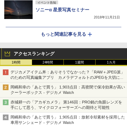
イベント告知
ソニーα 星景写真セミナー
2018年11月21日
もっと関連記事を見る
アクセスランキング
1時間
24時間
1週間
1カ月
デジカメアイテム丼：ありそうでなかった？「RAW＋JPEG派」
のための写真編集アプリ カメラデフォルトのJPEGを大切にす
る「Filmator」
岡嶋和幸の「あとで買う」 1,903点目：高密閉で保冷効果が高い
クーラーボックス - デジカメ Watch
赤城耕一の「アカギカメラ」 第146回：PRO銘の魚眼レンズを
手にして思う、マイクロフォーサーズへの期待と可能性
岡嶋和幸の「あとで買う」 1,905点目：放射冷却素材を採用した
車用サンシェード - デジカメ Watch