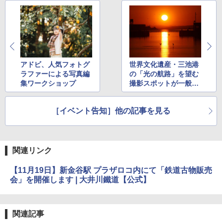
アドビ、人気フォトグ
世界文化遺産・三池港
ラファーによる写真編
の「光の航路」を望む
集ワークショップ
撮影スポットが一般開
放。11月15日～25
日・1月17日～27日
［イベント告知］他の記事を見る
関連リンク
【11月19日】新金谷駅 プラザロコ内にて「鉄道古物販売
会」を開催します | 大井川鐵道【公式】
関連記事