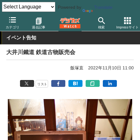
Powered by
Translate
デジカメ Watch
業界動向
企業
カテゴリ
過去記事
検索
Impressサイト
イベント告知
大井川鐵道 鉄道古物販売会
飯塚直
2022年11月10日 11:00
リスト