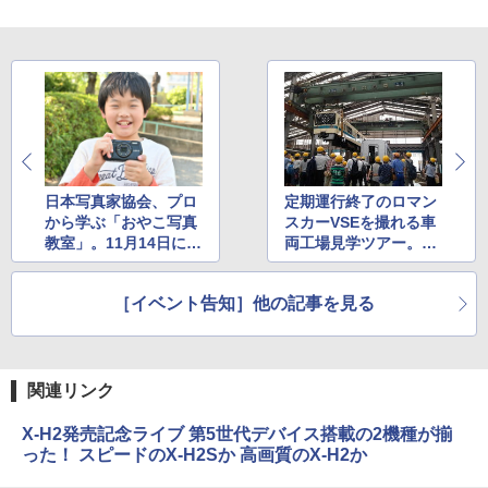
日本写真家協会、プロ
定期運行終了のロマン
から学ぶ「おやこ写真
スカーVSEを撮れる車
教室」。11月14日に中
両工場見学ツアー。1.
野で開催
5万円・定員50名
［イベント告知］他の記事を見る
関連リンク
X-H2発売記念ライブ 第5世代デバイス搭載の2機種が揃
った！ スピードのX-H2Sか 高画質のX-H2か