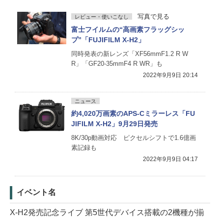
写真で見る
レビュー・使いこなし
富士フイルムの“高画素フラッグシッ
プ”「FUJIFILM X-H2」
同時発表の新レンズ「XF56mmF1.2 R W
R」「GF20-35mmF4 R WR」も
2022年9月9日 20:14
ニュース
約4,020万画素のAPS-Cミラーレス「FU
JIFILM X-H2」9月29日発売
8K/30p動画対応 ピクセルシフトで1.6億画
素記録も
2022年9月9日 04:17
イベント名
X-H2発売記念ライブ 第5世代デバイス搭載の2機種が揃