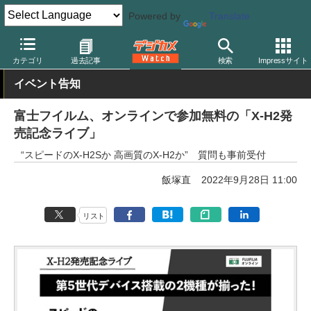
Powered by
Translate
デジカメ Watch
カメラ
ミラーレスカメラ
富士フイルム
カテゴリ
過去記事
検索
Impressサイト
イベント告知
富士フイルム、オンラインで参加無料の「X-H2発
売記念ライブ」
“スピードのX-H2Sか 高画質のX-H2か” 質問も事前受付
飯塚直
2022年9月28日 11:00
リスト