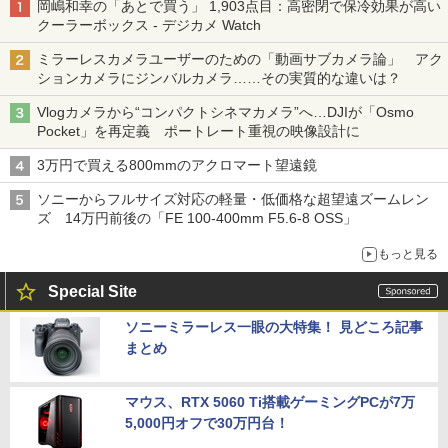
岡嶋和幸の「あとで買う」 1,903点目：高密閉で保冷効果が高い
クーラーボックス - デジカメ Watch
ミラーレスカメラユーザーのための「動画サブカメラ論」 アク
ションカメラにジンバルカメラ……その実質的な違いは？
Vlogカメラから“コンパクトシネマカメラ”へ…DJIが「Osmo
Pocket」を再定義 ポートレート重視の映像設計に
3万円で買える800mmのアクロマート望遠鏡
ソニーからフルサイズ対応の軽量・低価格な超望遠ズームレン
ズ 14万円前後の「FE 100-400mm F5.6-8 OSS」
もっと見る
Special Site
ソニーミラーレス一眼の大特集！ 見どころ記事
まとめ
マウス、RTX 5060 Ti搭載ゲーミングPCが7万
5,000円オフで30万円台！