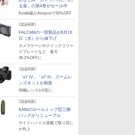
る薬」の第4巻がセール中
Kindle版がAmazonで50%OFF
ニュース
FALCAMの一部製品が8月19
日（水）から値下げ
カメラケージやクイックリリー
スプレートなど 最大
36.2%OFFに
ニュース
「α7 IV」「α7 III」ズームレ
ンズキットが刷新
同梱レンズがII型に
ニュース
KANIのロールトップ型三脚
バッグがリニューアル
サイドハンドル搭載で取り回し
が向上