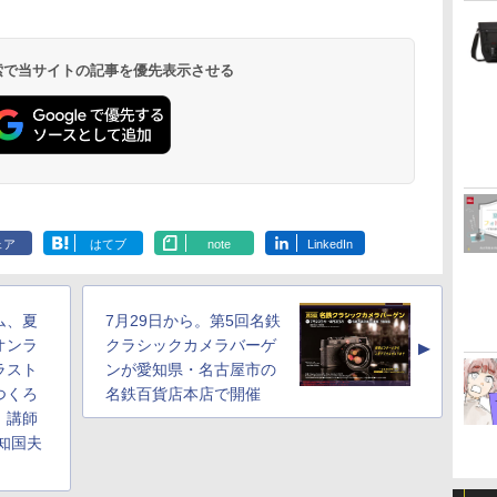
 検索で当サイトの記事を優先表示させる
ェア
はてブ
note
LinkedIn
ム、夏
7月29日から。第5回名鉄
オンラ
クラシックカメラバーゲ
▲
ラスト
ンが愛知県・名古屋市の
つくろ
名鉄百貨店本店で開催
。講師
知国夫