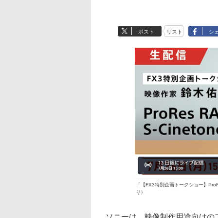
ポスト
リスト
シ
「【FX3特別企画トークショー】ProRes 
り）
ソニーは、映像制作用途向けのフル