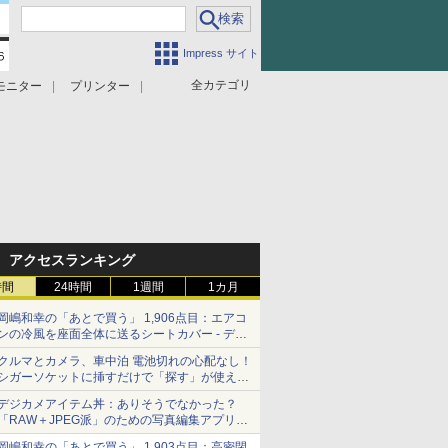
Impress サイト
全カテゴリ
モニター
プリンター
アクセスランキング
時間
24時間
1週間
1カ月
岡嶋和幸の「あとで買う」 1,906点目：エアコ
ンの冷風を座面全体に送るシートカバー - デジ
カメ Watch
クルマとカメラ、車中泊 電池切れの心配なし！
シガーソケットに挿すだけで「探す」が使える
スマートタグ - デジカメ Watch
デジカメアイテム丼：ありそうでなかった？
「RAW＋JPEG派」のための写真編集アプリ
カメラデフォルトのJPEGを大切にする
岡嶋和幸の「あとで買う」 1,903点目：高密閉