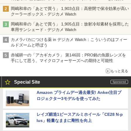
る「Filmator」
岡嶋和幸の「あとで買う」 1,903点目：高密閉で保冷効果が高い
クーラーボックス - デジカメ Watch
岡嶋和幸の「あとで買う」 1,905点目：放射冷却素材を採用した
車用サンシェード - デジカメ Watch
カメラバカにつける薬 in デジカメ Watch：こういうのはフィー
ルドズームと呼ぼう
赤城耕一の「アカギカメラ」 第146回：PRO銘の魚眼レンズを
手にして思う、マイクロフォーサーズへの期待と可能性
もっと見る
Special Site
Amazon プライムデー過去最安! Anker注目プ
ロジェクター3モデルを使ってみた
レイズ鍛造1ピースアルミホイール「CE28 N-p
lus」軽量なままに剛性を向上