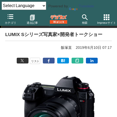
Powered by
Translate
イベント告知
カテゴリ
過去記事
検索
Impressサイト
LUMIX Sシリーズ写真家×開発者トークショー
飯塚直
2019年6月10日 07:17
リスト