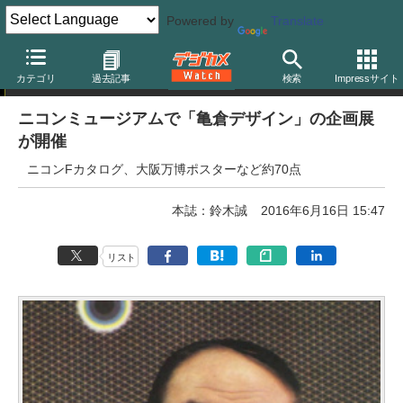
Powered by
Translate
イベント
カテゴリ
過去記事
検索
Impressサイト
ニコンミュージアムで「亀倉デザイン」の企画展
が開催
ニコンFカタログ、大阪万博ポスターなど約70点
本誌：鈴木誠
2016年6月16日 15:47
リスト