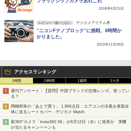
フラッグシップカメラあれこれ
2016年4月21日
デジカメアイテム丼
レビュー・使いこなし
“ニコンFナノブロック”に挑戦、6時間か
かりました。
2015年11月26日
アクセスランキング
1時間
24時間
1週間
1カ月
週刊アンケート：【質問】中国ブランドの交換レンズ、使ってい
る？
岡嶋和幸の「あとで買う」 1,906点目：エアコンの冷風を座面全
体に送るシートカバー - デジカメ Watch
新360°カメラ「Insta360 X6」が8月12日（水）に発表か 実機
が当たるキャンペーンも