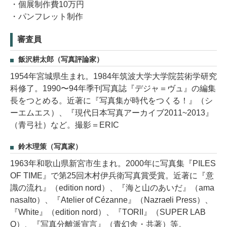
・個展制作費10万円
・パンフレット制作
審査員
飯沢耕太郎（写真評論家）
1954年宮城県生まれ。1984年筑波大学大学院芸術学研究
科修了。1990〜94年季刊写真誌『デジャ＝ヴュ』の編集
長をつとめる。近著に『写真集が時代をつくる！』（シ
ーエムエス）、『現代日本写真アーカイブ2011~2013』
（青弓社）など。撮影＝ERIC
鈴木理策（写真家）
1963年和歌山県新宮市生まれ。2000年に写真集『PILES
OF TIME』で第25回木村伊兵衛写真賞受賞。近著に『意
識の流れ』（edition nord）、『海と山のあいだ』（ama
nasalto）、『Atelier of Cézanne』（Nazraeli Press）、
『White』（edition nord）、『TORII』（SUPER LAB
O）、『写真分離派宣言』（青幻舎・共著）等。