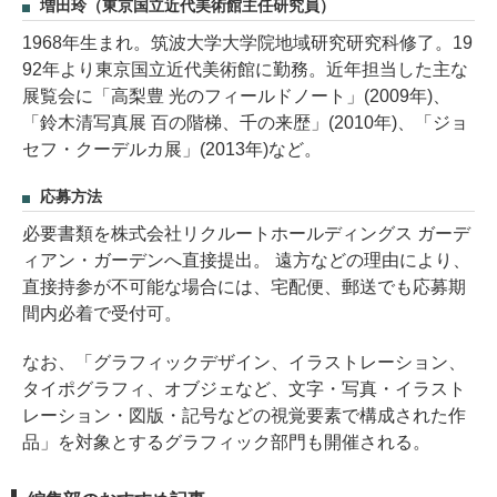
増田玲（東京国立近代美術館主任研究員）
1968年生まれ。筑波大学大学院地域研究研究科修了。19
92年より東京国立近代美術館に勤務。近年担当した主な
展覧会に「高梨豊 光のフィールドノート」(2009年)、
「鈴木清写真展 百の階梯、千の来歴」(2010年)、「ジョ
セフ・クーデルカ展」(2013年)など。
応募方法
必要書類を株式会社リクルートホールディングス ガーデ
ィアン・ガーデンへ直接提出。 遠方などの理由により、
直接持参が不可能な場合には、宅配便、郵送でも応募期
間内必着で受付可。
なお、「グラフィックデザイン、イラストレーション、
タイポグラフィ、オブジェなど、文字・写真・イラスト
レーション・図版・記号などの視覚要素で構成された作
品」を対象とするグラフィック部門も開催される。