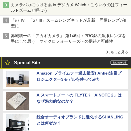
カメラバカにつける薬 in デジカメ Watch：こういうのはフィー
ルドズームと呼ぼう
「α7 IV」「α7 III」ズームレンズキットが刷新 同梱レンズがII
型に
赤城耕一の「アカギカメラ」 第146回：PRO銘の魚眼レンズを
手にして思う、マイクロフォーサーズへの期待と可能性
もっと見る
Special Site
Amazon プライムデー過去最安! Anker注目プ
ロジェクター3モデルを使ってみた
AIスマートノートのiFLYTEK「AINOTE 2」は
なぜ魅力的なのか？
総合オーディオブランドに進化するSHANLING
とは何者か？