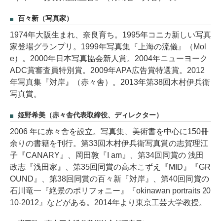
百々新（写真家）
1974年大阪生まれ、奈良育ち。1995年コニカ新しい写真
家登場グランプリ。1999年写真集『上海の流儀』（Mol
e）。2000年日本写真協会新人賞。2004年ニューヨーク
ADC賞審査員特別賞。2009年APA広告賞特選賞。2012
年写真集『対岸』（赤々舎）。2013年第38回木村伊兵衛
写真賞。
姫野希美（赤々舎代表取締役、ディレクター）
2006 年に赤々舎を設立。写真集、美術書を中心に150冊
余りの書籍を刊行。第33回木村伊兵衛写真賞の志賀理江
子『CANARY』、岡田敦『I am』、第34回同賞の 浅田
政志『浅田家』、第35回同賞の高木こずえ『MID』『GR
OUND』、第38回同賞の百々新『対岸』、第40回同賞の
石川竜一『絶景のポリフォニー』『okinawan portraits 20
10-2012』などがある。2014年より東京工芸大学教授。