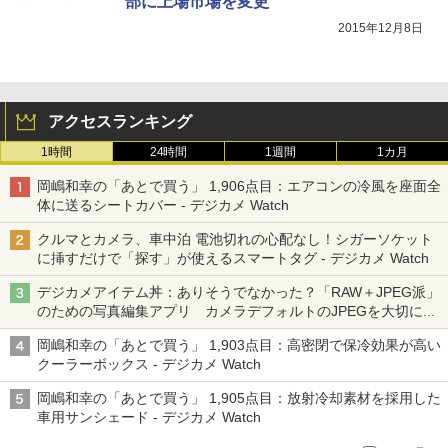
部に上場市場を変更
2015年12月8日
アクセスランキング
1時間
24時間
1週間
1カ月
岡嶋和幸の「あとで買う」 1,906点目：エアコンの冷風を座面全
体に送るシートカバー - デジカメ Watch
クルマとカメラ、車中泊 電池切れの心配なし！シガーソケット
に挿すだけで「探す」が使えるスマートタグ - デジカメ Watch
デジカメアイテム丼：ありそうでなかった？「RAW＋JPEG派」
のための写真編集アプリ カメラデフォルトのJPEGを大切にす
る「Filmator」
岡嶋和幸の「あとで買う」 1,903点目：高密閉で保冷効果が高い
クーラーボックス - デジカメ Watch
岡嶋和幸の「あとで買う」 1,905点目：放射冷却素材を採用した
車用サンシェード - デジカメ Watch