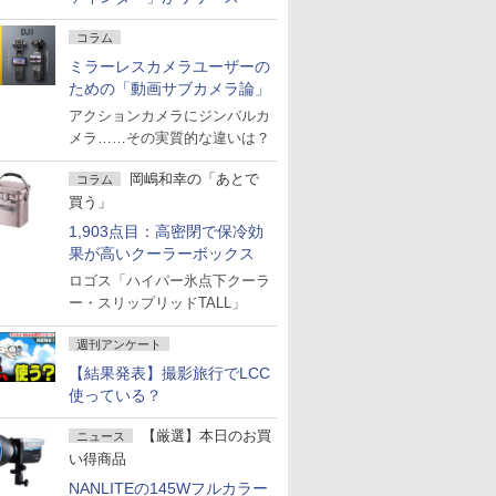
コラム
ミラーレスカメラユーザーの
ための「動画サブカメラ論」
アクションカメラにジンバルカ
メラ……その実質的な違いは？
岡嶋和幸の「あとで
コラム
買う」
1,903点目：高密閉で保冷効
果が高いクーラーボックス
ロゴス「ハイパー氷点下クーラ
ー・スリップリッドTALL」
週刊アンケート
【結果発表】撮影旅行でLCC
使っている？
【厳選】本日のお買
ニュース
い得商品
NANLITEの145Wフルカラー