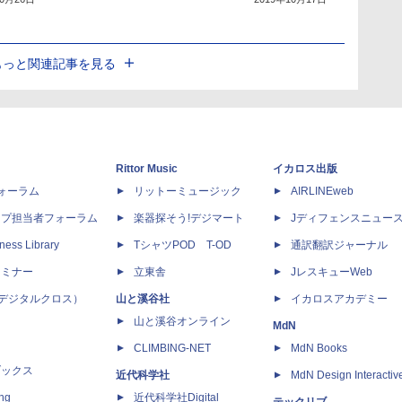
もっと関連記事を見る
Rittor Music
イカロス出版
dフォーラム
リットーミュージック
AIRLINEweb
ップ担当者フォーラム
楽器探そう!デジマート
Jディフェンスニュー
ness Library
TシャツPOD T-OD
通訳翻訳ジャーナル
セミナー
立東舎
JレスキューWeb
 X（デジタルクロス）
山と溪谷社
イカロスアカデミー
山と溪谷オンライン
MdN
CLIMBING-NET
MdN Books
ブックス
近代科学社
MdN Design Interactiv
ing
近代科学社Digital