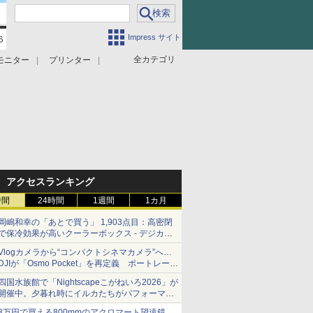
Impress サイト
全カテゴリ
モニター
プリンター
アクセスランキング
時間
24時間
1週間
1カ月
岡嶋和幸の「あとで買う」 1,903点目：高密閉
で保冷効果が高いクーラーボックス - デジカメ
Watch
Vlogカメラから“コンパクトシネマカメラ”へ…
DJIが「Osmo Pocket」を再定義 ポートレート
重視の映像設計に
四国水族館で「Nightscapeこがねいろ2026」が
開催中。夕暮れ時にイルカたちがパフォーマン
スを繰り広げる
3万円で買える800mmのアクロマート望遠鏡