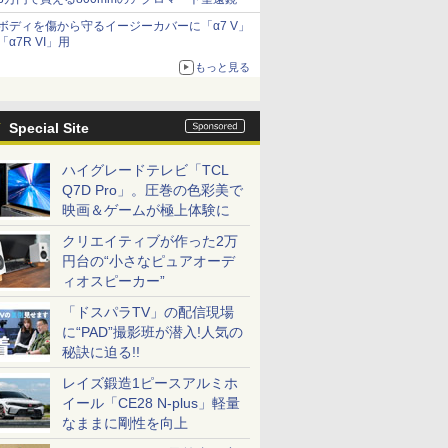
ボディを傷から守るイージーカバーに「α7 V」
「α7R VI」用
もっと見る
Special Site
ハイグレードテレビ「TCL
Q7D Pro」。圧巻の色彩美で
映画＆ゲームが極上体験に
クリエイティブが作った2万
円台の“小さなピュアオーデ
ィオスピーカー”
「ドスパラTV」の配信現場
に“PAD”撮影班が潜入!人気の
秘訣に迫る!!
レイズ鍛造1ピースアルミホ
イール「CE28 N-plus」軽量
なままに剛性を向上