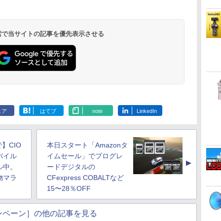
 検索で当サイトの記事を優先表示させる
ェア
はてブ
note
LinkedIn
】CIO
本日スタート「Amazonタ
バイル
イムセール」でプログレ
▲
ル中。
ードデジタルの
物マラ
CFexpress COBALTなど
15〜28％OFF
ンペーン］の他の記事を見る