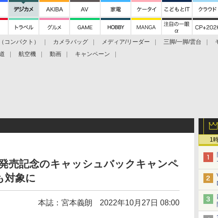
（コンパクト）
カメラバッグ
メディア/リーダー
三脚/一脚/雲台
道
航空機
動画
キャンペーン
1
M-5」発売記念のキャッシュバックキャンペ
も対象に
本誌：宮本義朗
2022年10月27日 08:00