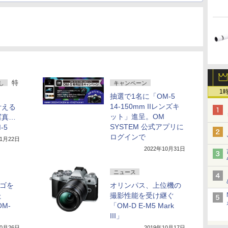
特
し
キャンペーン
1
抽選で1名に「OM-5
14-150mm IIレンズキ
叶える
ット」進呈。OM
写真…
SYSTEM 公式アプリに
-5
ログインで
11月22日
2022年10月31日
ニュース
ロゴを
オリンパス、上位機の
た
撮影性能を受け継ぐ
OM-
「OM-D E-M5 Mark
III」
10月26日
2019年10月17日