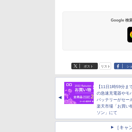
Google
ポスト
リスト
シ
【11日1時59分まで
の急速充電器やモ
▲
バッテリーがセー
楽天市場「お買い
ソン」にて
［キャ