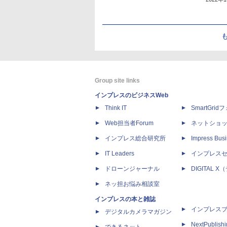
Group site links
インプレスのビジネスWeb
Think IT
SmartGri
Web担当者Forum
ネットショ
インプレス総合研究所
Impress Busi
IT Leaders
インプレス
ドローンジャーナル
DIGITAL
ネッ担お悩み相談室
インプレスの本と雑誌
インプレス
デジタルカメラマガジン
NextPublish