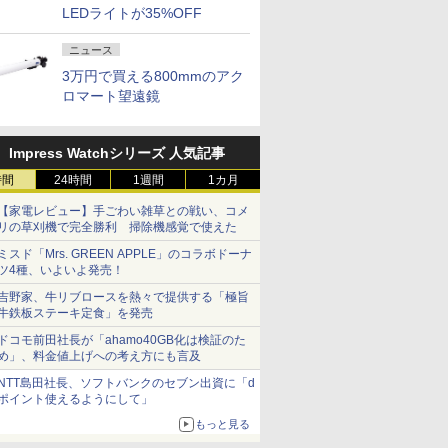
LEDライトが35%OFF
ニュース
3万円で買える800mmのアク
ロマート望遠鏡
Impress Watchシリーズ 人気記事
時間
24時間
1週間
1カ月
【家電レビュー】手ごわい雑草との戦い、コメ
リの草刈機で完全勝利 掃除機感覚で使えた
ミスド「Mrs. GREEN APPLE」のコラボドーナ
ツ4種、いよいよ発売！
吉野家、牛リブロースを熱々で提供する「極旨
牛鉄板ステーキ定食」を発売
ドコモ前田社長が「ahamo40GB化は検証のた
め」、料金値上げへの考え方にも言及
NTT島田社長、ソフトバンクのセブン出資に「d
ポイント使えるようにして」
もっと見る