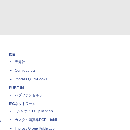
ICE
天海社
ス
Comic curea
impress QuickBooks
PUBFUN
パブファンセルフ
IPGネットワーク
TシャツPOD pTa.shop
カスタム写真集POD fabli
e
Impress Group Publication