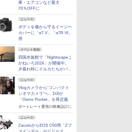
庫・エアコンなど最大
70％OFFに
ニュース
ボディを傷から守るイージー
カバーに「α7 V」「α7R VI」
用
イベント告知
四国水族館で「Nightscapeこ
がねいろ2026」が開催中。
夕暮れ時にイルカたちがパフ
ォーマンスを繰り広げる
ニュース
Vlogカメラから“コンパクト
シネマカメラ”へ…DJIが
「Osmo Pocket」を再定義
ポートレート重視の映像設計に
ニュース
ZacutoからEOS C50用「Zフ
ァインダー」がリリース