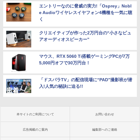
エントリーなのに脅威の実力!「Osprey」Nobl
e Audioワイヤレスイヤフォン4機種を一気に聴
く
クリエイティブが作った2万円台の“小さなピュ
アオーディオスピーカー”
マウス、RTX 5060 Ti搭載ゲーミングPCが7万
5,000円オフで30万円台！
「ドスパラTV」の配信現場に“PAD”撮影班が潜
入!人気の秘訣に迫る!!
本サイトのご利用について
お問い合わせ
広告掲載のご案内
編集部へのご連絡