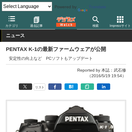
Powered by
Translate
デジカメ Watch
カメラ
一眼レフカメラ
ペンタックス
カテゴリ
過去記事
検索
Impressサイト
ニュース
PENTAX K-1の最新ファームウェアが公開
安定性の向上など PCソフトもアップデート
Reported by 本誌：武石修
（2016/5/19 19:54）
リスト