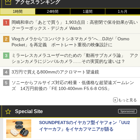
アクセスランキング
1時間
24時間
1週間
1カ月
岡嶋和幸の「あとで買う」 1,903点目：高密閉で保冷効果が高い
クーラーボックス - デジカメ Watch
Vlogカメラから“コンパクトシネマカメラ”へ…DJIが「Osmo
Pocket」を再定義 ポートレート重視の映像設計に
ミラーレスカメラユーザーのための「動画サブカメラ論」 アク
ションカメラにジンバルカメラ……その実質的な違いは？
3万円で買える800mmのアクロマート望遠鏡
ソニーからフルサイズ対応の軽量・低価格な超望遠ズームレン
ズ 14万円前後の「FE 100-400mm F5.6-8 OSS」
もっと見る
Special Site
SOUNDPEATSのイヤカフ型イヤフォン「UU2
イヤーカフ」をイヤカフマニアが語る