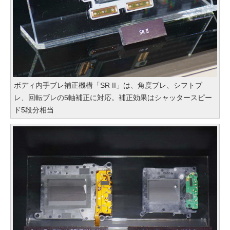
ボディ内手ブレ補正機構「SR II」は、角度ブレ、シフトブ
レ、回転ブレの5軸補正に対応。補正効果はシャッタースピー
ド5段分相当