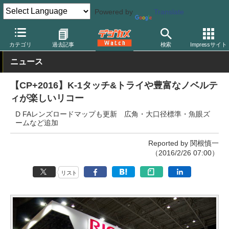
Powered by
Translate
デジカメ Watch
イベント
CP+
2016
カテゴリ
過去記事
検索
Impressサイト
ニュース
【CP+2016】K-1タッチ&トライや豊富なノベルテ
ィが楽しいリコー
D FAレンズロードマップも更新 広角・大口径標準・魚眼ズ
ームなど追加
Reported by 関根慎一
（2016/2/26 07:00）
リスト